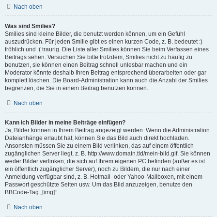
Nach oben
Was sind Smilies?
Smilies sind kleine Bilder, die benutzt werden können, um ein Gefühl
auszudrücken. Für jeden Smilie gibt es einen kurzen Code, z. B. bedeutet :)
fröhlich und :( traurig. Die Liste aller Smilies können Sie beim Verfassen eines
Beitrags sehen. Versuchen Sie bitte trotzdem, Smilies nicht zu häufig zu
benutzen, sie können einen Beitrag schnell unlesbar machen und ein
Moderator könnte deshalb Ihren Beitrag entsprechend überarbeiten oder gar
komplett löschen. Die Board-Administration kann auch die Anzahl der Smilies
begrenzen, die Sie in einem Beitrag benutzen können.
Nach oben
Kann ich Bilder in meine Beiträge einfügen?
Ja, Bilder können in Ihrem Beitrag angezeigt werden. Wenn die Administration
Dateianhänge erlaubt hat, können Sie das Bild auch direkt hochladen.
Ansonsten müssen Sie zu einem Bild verlinken, das auf einem öffentlich
zugänglichen Server liegt, z. B. http://www.domain.tld/mein-bild.gif. Sie können
weder Bilder verlinken, die sich auf Ihrem eigenen PC befinden (außer es ist
ein öffentlich zugänglicher Server), noch zu Bildern, die nur nach einer
Anmeldung verfügbar sind, z. B. Hotmail- oder Yahoo-Mailboxen, mit einem
Passwort geschützte Seiten usw. Um das Bild anzuzeigen, benutze den
BBCode-Tag „[img]“.
Nach oben