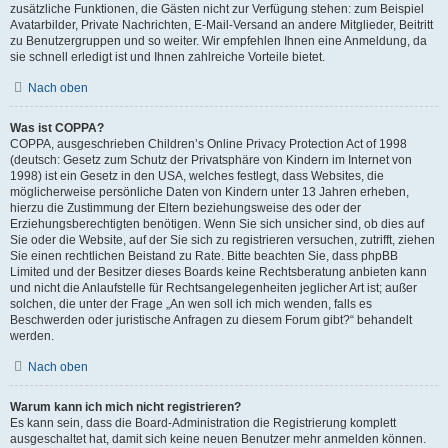
zusätzliche Funktionen, die Gästen nicht zur Verfügung stehen: zum Beispiel
Avatarbilder, Private Nachrichten, E-Mail-Versand an andere Mitglieder, Beitritt
zu Benutzergruppen und so weiter. Wir empfehlen Ihnen eine Anmeldung, da
sie schnell erledigt ist und Ihnen zahlreiche Vorteile bietet.
Nach oben
Was ist COPPA?
COPPA, ausgeschrieben Children’s Online Privacy Protection Act of 1998
(deutsch: Gesetz zum Schutz der Privatsphäre von Kindern im Internet von
1998) ist ein Gesetz in den USA, welches festlegt, dass Websites, die
möglicherweise persönliche Daten von Kindern unter 13 Jahren erheben,
hierzu die Zustimmung der Eltern beziehungsweise des oder der
Erziehungsberechtigten benötigen. Wenn Sie sich unsicher sind, ob dies auf
Sie oder die Website, auf der Sie sich zu registrieren versuchen, zutrifft, ziehen
Sie einen rechtlichen Beistand zu Rate. Bitte beachten Sie, dass phpBB
Limited und der Besitzer dieses Boards keine Rechtsberatung anbieten kann
und nicht die Anlaufstelle für Rechtsangelegenheiten jeglicher Art ist; außer
solchen, die unter der Frage „An wen soll ich mich wenden, falls es
Beschwerden oder juristische Anfragen zu diesem Forum gibt?“ behandelt
werden.
Nach oben
Warum kann ich mich nicht registrieren?
Es kann sein, dass die Board-Administration die Registrierung komplett
ausgeschaltet hat, damit sich keine neuen Benutzer mehr anmelden können.