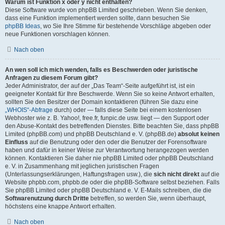
Warum ist Funktion x oder y nicht enthalten?
Diese Software wurde von phpBB Limited geschrieben. Wenn Sie denken,
dass eine Funktion implementiert werden sollte, dann besuchen Sie
phpBB Ideas
, wo Sie Ihre Stimme für bestehende Vorschläge abgeben oder
neue Funktionen vorschlagen können.
Nach oben
An wen soll ich mich wenden, falls es Beschwerden oder juristische
Anfragen zu diesem Forum gibt?
Jeder Administrator, der auf der „Das Team“-Seite aufgeführt ist, ist ein
geeigneter Kontakt für Ihre Beschwerde. Wenn Sie so keine Antwort erhalten,
sollten Sie den Besitzer der Domain kontaktieren (führen Sie dazu eine
„WHOIS“-Abfrage
durch) oder — falls diese Seite bei einem kostenlosen
Webhoster wie z. B. Yahoo!, free.fr, funpic.de usw. liegt — den Support oder
den Abuse-Kontakt des betreffenden Dienstes. Bitte beachten Sie, dass phpBB
Limited (phpBB.com) und phpBB Deutschland e. V. (phpBB.de)
absolut keinen
Einfluss
auf die Benutzung oder den oder die Benutzer der Forensoftware
haben und dafür in keiner Weise zur Verantwortung herangezogen werden
können. Kontaktieren Sie daher nie phpBB Limited oder phpBB Deutschland
e. V. in Zusammenhang mit jeglichen juristischen Fragen
(Unterlassungserklärungen, Haftungsfragen usw.), die
sich nicht direkt
auf die
Website phpbb.com, phpbb.de oder die phpBB-Software selbst beziehen. Falls
Sie phpBB Limited oder phpBB Deutschland e. V. E-Mails schreiben, die die
Softwarenutzung durch Dritte
betreffen, so werden Sie, wenn überhaupt,
höchstens eine knappe Antwort erhalten.
Nach oben