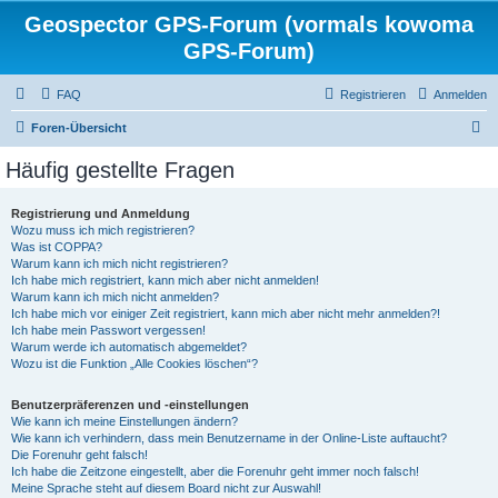
Geospector GPS-Forum (vormals kowoma
GPS-Forum)
FAQ
Registrieren
Anmelden
S
Foren-Übersicht
u
Häufig gestellte Fragen
c
h
Registrierung und Anmeldung
Wozu muss ich mich registrieren?
e
Was ist COPPA?
Warum kann ich mich nicht registrieren?
Ich habe mich registriert, kann mich aber nicht anmelden!
Warum kann ich mich nicht anmelden?
Ich habe mich vor einiger Zeit registriert, kann mich aber nicht mehr anmelden?!
Ich habe mein Passwort vergessen!
Warum werde ich automatisch abgemeldet?
Wozu ist die Funktion „Alle Cookies löschen“?
Benutzerpräferenzen und -einstellungen
Wie kann ich meine Einstellungen ändern?
Wie kann ich verhindern, dass mein Benutzername in der Online-Liste auftaucht?
Die Forenuhr geht falsch!
Ich habe die Zeitzone eingestellt, aber die Forenuhr geht immer noch falsch!
Meine Sprache steht auf diesem Board nicht zur Auswahl!