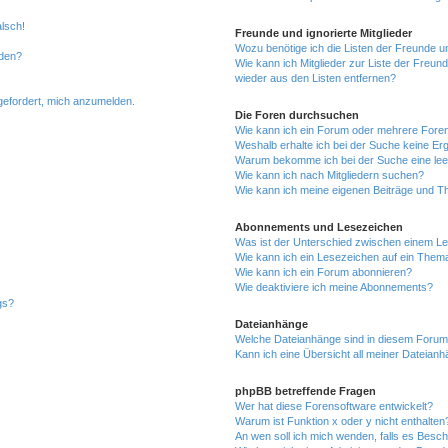
alsch!
Freunde und ignorierte Mitglieder
Wozu benötige ich die Listen der Freunde un
rden?
Wie kann ich Mitglieder zur Liste der Freund
wieder aus den Listen entfernen?
fgefordert, mich anzumelden.
Die Foren durchsuchen
Wie kann ich ein Forum oder mehrere For
Weshalb erhalte ich bei der Suche keine Er
Warum bekomme ich bei der Suche eine lee
Wie kann ich nach Mitgliedern suchen?
Wie kann ich meine eigenen Beiträge und T
Abonnements und Lesezeichen
Was ist der Unterschied zwischen einem L
Wie kann ich ein Lesezeichen auf ein Them
Wie kann ich ein Forum abonnieren?
Wie deaktiviere ich meine Abonnements?
gs?
Dateianhänge
Welche Dateianhänge sind in diesem Forum
Kann ich eine Übersicht all meiner Dateian
phpBB betreffende Fragen
Wer hat diese Forensoftware entwickelt?
Warum ist Funktion x oder y nicht enthalten
An wen soll ich mich wenden, falls es Besc