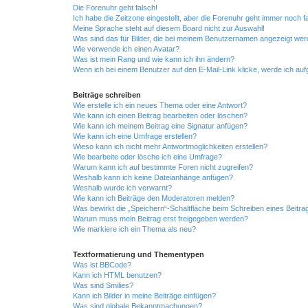
Die Forenuhr geht falsch!
Ich habe die Zeitzone eingestellt, aber die Forenuhr geht immer noch f
Meine Sprache steht auf diesem Board nicht zur Auswahl!
Was sind das für Bilder, die bei meinem Benutzernamen angezeigt we
Wie verwende ich einen Avatar?
Was ist mein Rang und wie kann ich ihn ändern?
Wenn ich bei einem Benutzer auf den E-Mail-Link klicke, werde ich au
Beiträge schreiben
Wie erstelle ich ein neues Thema oder eine Antwort?
Wie kann ich einen Beitrag bearbeiten oder löschen?
Wie kann ich meinem Beitrag eine Signatur anfügen?
Wie kann ich eine Umfrage erstellen?
Wieso kann ich nicht mehr Antwortmöglichkeiten erstellen?
Wie bearbeite oder lösche ich eine Umfrage?
Warum kann ich auf bestimmte Foren nicht zugreifen?
Weshalb kann ich keine Dateianhänge anfügen?
Weshalb wurde ich verwarnt?
Wie kann ich Beiträge den Moderatoren melden?
Was bewirkt die „Speichern“-Schaltfläche beim Schreiben eines Beitra
Warum muss mein Beitrag erst freigegeben werden?
Wie markiere ich ein Thema als neu?
Textformatierung und Thementypen
Was ist BBCode?
Kann ich HTML benutzen?
Was sind Smilies?
Kann ich Bilder in meine Beiträge einfügen?
Was sind globale Bekanntmachungen?