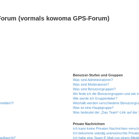
Forum (vormals kowoma GPS-Forum)
Benutzer-Stufen und Gruppen
Was sind Administratoren?
Was sind Moderatoren?
Was sind Benutzergruppen?
Wo finde ich die Benutzergruppen und wie tr
Wie werde ich Gruppenleiter?
anmelden?!
Weshalb werden verschiedene Benutzergrupp
Was ist eine Hauptgruppe?
Was bedeutet der „Das Team“-Link auf der S
Private Nachrichten
Ich kann keine Privaten Nachrichten versch
Ich bekomme ständig unerwünschte Private
auftaucht?
Ich habe eine Spam-E-Mail von einem Mitgli