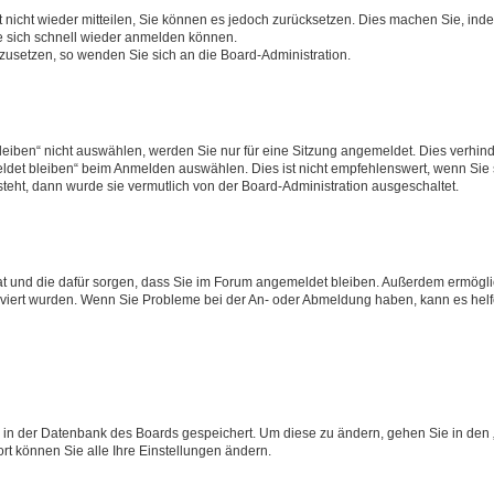
rt nicht wieder mitteilen, Sie können es jedoch zurücksetzen. Dies machen Sie, in
e sich schnell wieder anmelden können.
ckzusetzen, so wenden Sie sich an die Board-Administration.
ben“ nicht auswählen, werden Sie nur für eine Sitzung angemeldet. Dies verhinde
et bleiben“ beim Anmelden auswählen. Dies ist nicht empfehlenswert, wenn Sie s
steht, dann wurde sie vermutlich von der Board-Administration ausgeschaltet.
 hat und die dafür sorgen, dass Sie im Forum angemeldet bleiben. Außerdem ermögl
ktiviert wurden. Wenn Sie Probleme bei der An- oder Abmeldung haben, kann es hel
en in der Datenbank des Boards gespeichert. Um diese zu ändern, gehen Sie in den 
rt können Sie alle Ihre Einstellungen ändern.