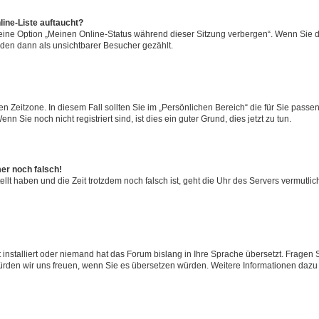
ine-Liste auftaucht?
 eine Option „Meinen Online-Status während dieser Sitzung verbergen“. Wenn Sie d
rden dann als unsichtbarer Besucher gezählt.
n Zeitzone. In diesem Fall sollten Sie im „Persönlichen Bereich“ die für Sie passend
 Sie noch nicht registriert sind, ist dies ein guter Grund, dies jetzt zu tun.
mer noch falsch!
ellt haben und die Zeit trotzdem noch falsch ist, geht die Uhr des Servers vermutlic
 installiert oder niemand hat das Forum bislang in Ihre Sprache übersetzt. Fragen 
t, würden wir uns freuen, wenn Sie es übersetzen würden. Weitere Informationen da