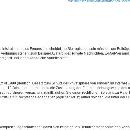
Wie kann ich einen Administrator des Board
nistration dieses Forums entscheidet, ob Sie registriert sein müssen, um Beiträge z
ur Verfügung stehen: zum Beispiel Avatarbilder, Private Nachrichten, E-Mail-Versand
igt ist und Ihnen zahlreiche Vorteile bietet.
t of 1998 (deutsch: Gesetz zum Schutz der Privatsphäre von Kindern im Internet vo
unter 13 Jahren erheben, hierzu die Zustimmung der Eltern beziehungsweise des o
h zu registrieren versuchen, zutrifft, ziehen Sie einen rechtlichen Beistand zu Rat
stelle für Rechtsangelegenheiten jeglicher Art ist; außer solchen, die unter der 
.
 komplett ausgeschaltet hat, damit sich keine neuen Benutzer mehr anmelden könne