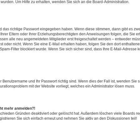
 wurden. Um Hilfe zu erhalten, wenden Sie sich an die Board-Administration.
nd das richtige Passwort eingegeben haben. Wenn diese stimmen, dann gibt es zw
Ihrer Eltern oder Ihrer Erziehungsberechtigten den Anweisungen folgen, die Sie erh
üssen alle neu angemeldeten Mitglieder erst freigeschaltet werden – entweder müsse
 ist oder nicht. Wenn Sie eine E-Mail erhalten haben, folgen Sie den dort enthalte
pam-Filter blockiert wurde. Wenn Sie sich sicher sind, dass Ihre E-Mail-Adresse 
hr Benutzername und Ihr Passwort richtig sind. Wenn dies der Fall ist, wenden Sie
gurationsproblem mit der Website vorliegt, welches ein Administrator lösen muss.
icht mehr anmelden?!
schieden Gründen deaktiviert oder gelöscht hat. Außerdem löschen viele Boards reg
strieren Sie sich einfach erneut und nehmen Sie aktiv an den Diskussionen teil!