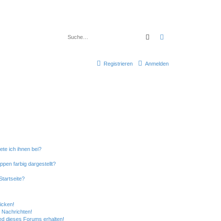
Suche
Erweiterte Suche
Registrieren
Anmelden
ete ich ihnen bei?
en farbig dargestellt?
tartseite?
icken!
 Nachrichten!
ed dieses Forums erhalten!