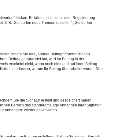
worten“ klicken. Es könnte sein, dass eine Registrierung
t. Z. B. „Sie dürfen neue Themen erstellen“, „Sie dürfen
beiten, indem Sie das „Ändere Beitrag“-Symbol für den
ren Beitrag geantwortet hat, wird Ihr Beitrag in der
nweis erscheint nicht, wenn noch niemand auf Ihren Beitrag
Notiz hinterlassen, warum Ihr Beitrag überarbeitet wurde. Bitte
chdem Sie die Signatur erstellt und gespeichert haben,
nlichen Bereich das standardmäßige Anhängen Ihrer Signatur
tur anhängen“ wieder deaktivieren.
ormulars zur Beitragserstellung. Sollten Sie diesen Bereich