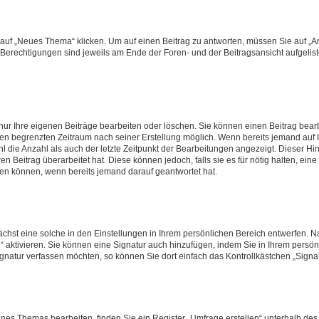
f „Neues Thema“ klicken. Um auf einen Beitrag zu antworten, müssen Sie auf „Ant
e Berechtigungen sind jeweils am Ende der Foren- und der Beitragsansicht aufgeliste
nur Ihre eigenen Beiträge bearbeiten oder löschen. Sie können einen Beitrag bear
nen begrenzten Zeitraum nach seiner Erstellung möglich. Wenn bereits jemand auf Ih
 die Anzahl als auch der letzte Zeitpunkt der Bearbeitungen angezeigt. Dieser Hi
 Beitrag überarbeitet hat. Diese können jedoch, falls sie es für nötig halten, eine 
hen können, wenn bereits jemand darauf geantwortet hat.
hst eine solche in den Einstellungen in Ihrem persönlichen Bereich entwerfen. Na
 aktivieren. Sie können eine Signatur auch hinzufügen, indem Sie in Ihrem persö
gnatur verfassen möchten, so können Sie dort einfach das Kontrollkästchen „Signa
es Themas bearbeiten, finden Sie ein Register „Umfrage erstellen“ unterhalb des F