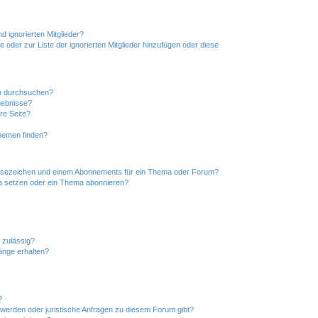
d ignorierten Mitglieder?
e oder zur Liste der ignorierten Mitglieder hinzufügen oder diese
en durchsuchen?
gebnisse?
re Seite?
hemen finden?
esezeichen und einem Abonnements für ein Thema oder Forum?
a setzen oder ein Thema abonnieren?
 zulässig?
hänge erhalten?
?
hwerden oder juristische Anfragen zu diesem Forum gibt?