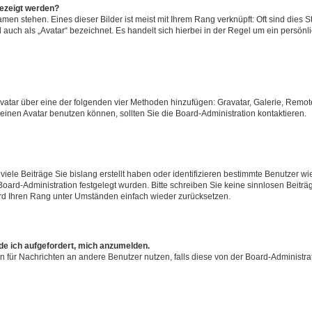
gezeigt werden?
men stehen. Eines dieser Bilder ist meist mit Ihrem Rang verknüpft: Oft sind dies S
auch als „Avatar“ bezeichnet. Es handelt sich hierbei in der Regel um ein persönl
 Avatar über eine der folgenden vier Methoden hinzufügen: Gravatar, Galerie, Rem
inen Avatar benutzen können, sollten Sie die Board-Administration kontaktieren.
iele Beiträge Sie bislang erstellt haben oder identifizieren bestimmte Benutzer
 Board-Administration festgelegt wurden. Bitte schreiben Sie keine sinnlosen Beit
wird Ihren Rang unter Umständen einfach wieder zurücksetzen.
rde ich aufgefordert, mich anzumelden.
ion für Nachrichten an andere Benutzer nutzen, falls diese von der Board-Administ