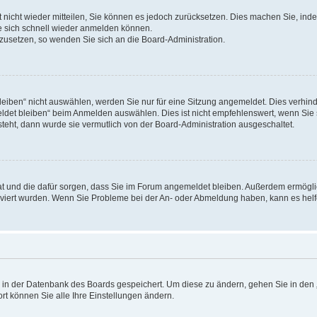
rt nicht wieder mitteilen, Sie können es jedoch zurücksetzen. Dies machen Sie, in
e sich schnell wieder anmelden können.
ckzusetzen, so wenden Sie sich an die Board-Administration.
ben“ nicht auswählen, werden Sie nur für eine Sitzung angemeldet. Dies verhinde
et bleiben“ beim Anmelden auswählen. Dies ist nicht empfehlenswert, wenn Sie s
steht, dann wurde sie vermutlich von der Board-Administration ausgeschaltet.
 hat und die dafür sorgen, dass Sie im Forum angemeldet bleiben. Außerdem ermögl
ktiviert wurden. Wenn Sie Probleme bei der An- oder Abmeldung haben, kann es hel
en in der Datenbank des Boards gespeichert. Um diese zu ändern, gehen Sie in den 
rt können Sie alle Ihre Einstellungen ändern.