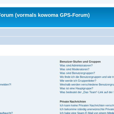
Forum (vormals kowoma GPS-Forum)
Benutzer-Stufen und Gruppen
Was sind Administratoren?
Was sind Moderatoren?
Was sind Benutzergruppen?
Wo finde ich die Benutzergruppen und wie tr
Wie werde ich Gruppenleiter?
anmelden?!
Weshalb werden verschiedene Benutzergrupp
Was ist eine Hauptgruppe?
Was bedeutet der „Das Team“-Link auf der S
Private Nachrichten
Ich kann keine Privaten Nachrichten versch
Ich bekomme ständig unerwünschte Private
auftaucht?
Ich habe eine Spam-E-Mail von einem Mitgli