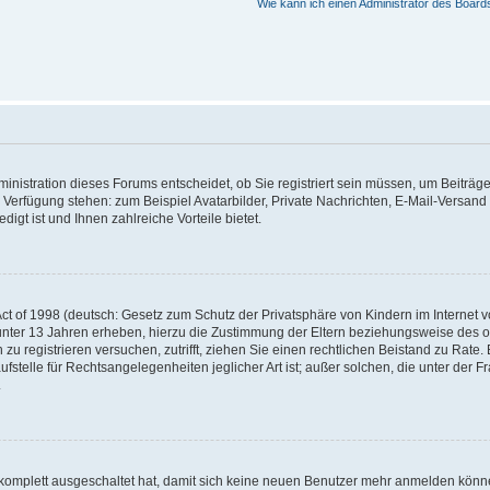
Wie kann ich einen Administrator des Board
nistration dieses Forums entscheidet, ob Sie registriert sein müssen, um Beiträge z
ur Verfügung stehen: zum Beispiel Avatarbilder, Private Nachrichten, E-Mail-Versand
igt ist und Ihnen zahlreiche Vorteile bietet.
t of 1998 (deutsch: Gesetz zum Schutz der Privatsphäre von Kindern im Internet vo
unter 13 Jahren erheben, hierzu die Zustimmung der Eltern beziehungsweise des o
h zu registrieren versuchen, zutrifft, ziehen Sie einen rechtlichen Beistand zu Rat
stelle für Rechtsangelegenheiten jeglicher Art ist; außer solchen, die unter der 
.
 komplett ausgeschaltet hat, damit sich keine neuen Benutzer mehr anmelden könne