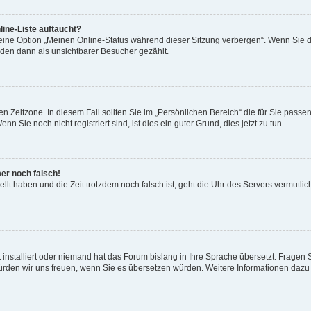
ine-Liste auftaucht?
 eine Option „Meinen Online-Status während dieser Sitzung verbergen“. Wenn Sie d
rden dann als unsichtbarer Besucher gezählt.
n Zeitzone. In diesem Fall sollten Sie im „Persönlichen Bereich“ die für Sie passend
 Sie noch nicht registriert sind, ist dies ein guter Grund, dies jetzt zu tun.
mer noch falsch!
ellt haben und die Zeit trotzdem noch falsch ist, geht die Uhr des Servers vermutlic
 installiert oder niemand hat das Forum bislang in Ihre Sprache übersetzt. Fragen 
t, würden wir uns freuen, wenn Sie es übersetzen würden. Weitere Informationen da