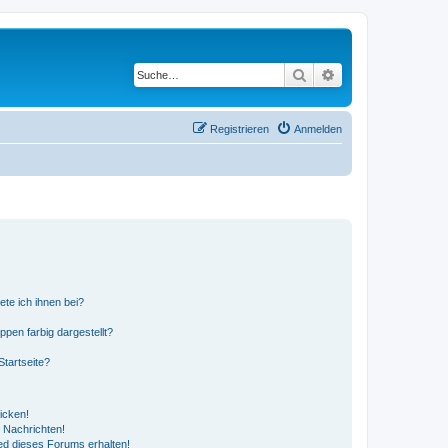
Suche
Erweiterte Suche
Registrieren
Anmelden
ete ich ihnen bei?
en farbig dargestellt?
tartseite?
icken!
 Nachrichten!
ed dieses Forums erhalten!