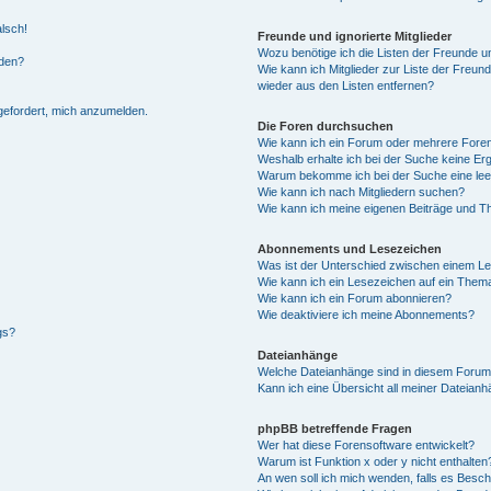
alsch!
Freunde und ignorierte Mitglieder
Wozu benötige ich die Listen der Freunde un
rden?
Wie kann ich Mitglieder zur Liste der Freund
wieder aus den Listen entfernen?
fgefordert, mich anzumelden.
Die Foren durchsuchen
Wie kann ich ein Forum oder mehrere For
Weshalb erhalte ich bei der Suche keine Er
Warum bekomme ich bei der Suche eine lee
Wie kann ich nach Mitgliedern suchen?
Wie kann ich meine eigenen Beiträge und T
Abonnements und Lesezeichen
Was ist der Unterschied zwischen einem L
Wie kann ich ein Lesezeichen auf ein Them
Wie kann ich ein Forum abonnieren?
Wie deaktiviere ich meine Abonnements?
gs?
Dateianhänge
Welche Dateianhänge sind in diesem Forum
Kann ich eine Übersicht all meiner Dateian
phpBB betreffende Fragen
Wer hat diese Forensoftware entwickelt?
Warum ist Funktion x oder y nicht enthalten
An wen soll ich mich wenden, falls es Besc