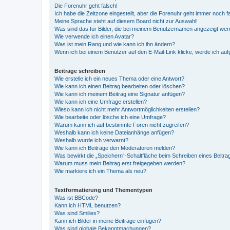
Die Forenuhr geht falsch!
Ich habe die Zeitzone eingestellt, aber die Forenuhr geht immer noch f
Meine Sprache steht auf diesem Board nicht zur Auswahl!
Was sind das für Bilder, die bei meinem Benutzernamen angezeigt we
Wie verwende ich einen Avatar?
Was ist mein Rang und wie kann ich ihn ändern?
Wenn ich bei einem Benutzer auf den E-Mail-Link klicke, werde ich au
Beiträge schreiben
Wie erstelle ich ein neues Thema oder eine Antwort?
Wie kann ich einen Beitrag bearbeiten oder löschen?
Wie kann ich meinem Beitrag eine Signatur anfügen?
Wie kann ich eine Umfrage erstellen?
Wieso kann ich nicht mehr Antwortmöglichkeiten erstellen?
Wie bearbeite oder lösche ich eine Umfrage?
Warum kann ich auf bestimmte Foren nicht zugreifen?
Weshalb kann ich keine Dateianhänge anfügen?
Weshalb wurde ich verwarnt?
Wie kann ich Beiträge den Moderatoren melden?
Was bewirkt die „Speichern“-Schaltfläche beim Schreiben eines Beitra
Warum muss mein Beitrag erst freigegeben werden?
Wie markiere ich ein Thema als neu?
Textformatierung und Thementypen
Was ist BBCode?
Kann ich HTML benutzen?
Was sind Smilies?
Kann ich Bilder in meine Beiträge einfügen?
Was sind globale Bekanntmachungen?