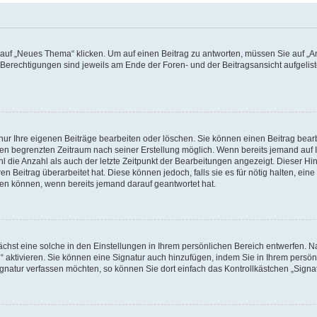
f „Neues Thema“ klicken. Um auf einen Beitrag zu antworten, müssen Sie auf „Ant
e Berechtigungen sind jeweils am Ende der Foren- und der Beitragsansicht aufgeliste
nur Ihre eigenen Beiträge bearbeiten oder löschen. Sie können einen Beitrag bear
nen begrenzten Zeitraum nach seiner Erstellung möglich. Wenn bereits jemand auf Ih
 die Anzahl als auch der letzte Zeitpunkt der Bearbeitungen angezeigt. Dieser Hi
 Beitrag überarbeitet hat. Diese können jedoch, falls sie es für nötig halten, eine 
hen können, wenn bereits jemand darauf geantwortet hat.
hst eine solche in den Einstellungen in Ihrem persönlichen Bereich entwerfen. Na
 aktivieren. Sie können eine Signatur auch hinzufügen, indem Sie in Ihrem persö
gnatur verfassen möchten, so können Sie dort einfach das Kontrollkästchen „Signa