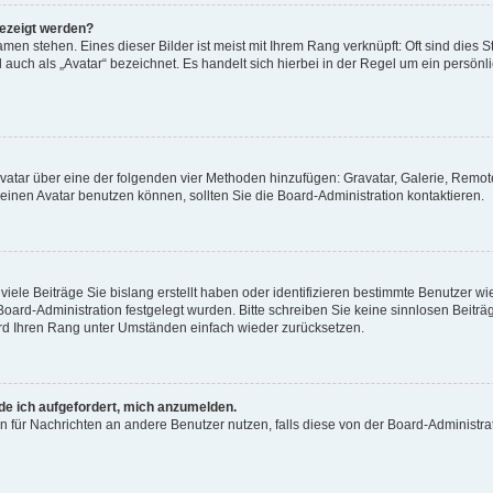
gezeigt werden?
men stehen. Eines dieser Bilder ist meist mit Ihrem Rang verknüpft: Oft sind dies S
auch als „Avatar“ bezeichnet. Es handelt sich hierbei in der Regel um ein persönl
 Avatar über eine der folgenden vier Methoden hinzufügen: Gravatar, Galerie, Rem
inen Avatar benutzen können, sollten Sie die Board-Administration kontaktieren.
iele Beiträge Sie bislang erstellt haben oder identifizieren bestimmte Benutzer
 Board-Administration festgelegt wurden. Bitte schreiben Sie keine sinnlosen Beit
wird Ihren Rang unter Umständen einfach wieder zurücksetzen.
rde ich aufgefordert, mich anzumelden.
ion für Nachrichten an andere Benutzer nutzen, falls diese von der Board-Administ