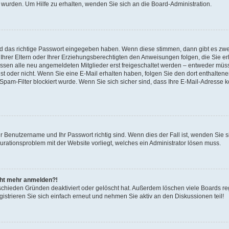
 wurden. Um Hilfe zu erhalten, wenden Sie sich an die Board-Administration.
nd das richtige Passwort eingegeben haben. Wenn diese stimmen, dann gibt es zw
Ihrer Eltern oder Ihrer Erziehungsberechtigten den Anweisungen folgen, die Sie erh
üssen alle neu angemeldeten Mitglieder erst freigeschaltet werden – entweder müsse
 ist oder nicht. Wenn Sie eine E-Mail erhalten haben, folgen Sie den dort enthalte
pam-Filter blockiert wurde. Wenn Sie sich sicher sind, dass Ihre E-Mail-Adresse 
hr Benutzername und Ihr Passwort richtig sind. Wenn dies der Fall ist, wenden Sie
gurationsproblem mit der Website vorliegt, welches ein Administrator lösen muss.
icht mehr anmelden?!
schieden Gründen deaktiviert oder gelöscht hat. Außerdem löschen viele Boards reg
strieren Sie sich einfach erneut und nehmen Sie aktiv an den Diskussionen teil!