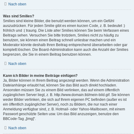
Nach oben
Was sind Smilies?
Smilies sind kleine Bilder, die benutzt werden können, um ein Gefühl
auszudrücken. Für jeden Smilie gibt es einen kurzen Code, z. B. bedeutet :)
fröhlich und :( traurig. Die Liste aller Smilies können Sie beim Verfassen eines
Beitrags sehen. Versuchen Sie bitte trotzdem, Smilies nicht zu häufig zu
benutzen, sie können einen Beitrag schnell unlesbar machen und ein
Moderator könnte deshalb Ihren Beitrag entsprechend überarbeiten oder gar
komplett löschen. Die Board-Administration kann auch die Anzahl der Smilies
begrenzen, die Sie in einem Beitrag benutzen können.
Nach oben
Kann ich Bilder in meine Beiträge einfügen?
Ja, Bilder können in Ihrem Beitrag angezeigt werden. Wenn die Administration
Dateianhänge erlaubt hat, können Sie das Bild auch direkt hochladen.
Ansonsten müssen Sie zu einem Bild verlinken, das auf einem öffentlich
zugänglichen Server liegt, z. B. http://www.domain.tld/mein-bild.gif. Sie können
weder Bilder verlinken, die sich auf Ihrem eigenen PC befinden (außer es ist
ein öffentlich zugänglicher Server), noch zu Bildern, die nur nach einer
Anmeldung verfügbar sind, z. B. Hotmail- oder Yahoo-Mailboxen, mit einem
Passwort geschützte Seiten usw. Um das Bild anzuzeigen, benutze den
BBCode-Tag „[img]“.
Nach oben