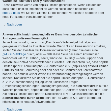
Warum ist Funktion x oder y nicht enthalten?
Diese Software wurde von phpBB Limited geschrieben. Wenn Sie denken,
dass eine Funktion implementiert werden sollte, dann besuchen Sie
phpBB Ideas
, wo Sie Ihre Stimme für bestehende Vorschläge abgeben oder
neue Funktionen vorschlagen können.
Nach oben
An wen soll ich mich wenden, falls es Beschwerden oder juristische
Anfragen zu diesem Forum gibt?
Jeder Administrator, der auf der „Das Team“-Seite aufgeführt ist, ist ein
geeigneter Kontakt für Ihre Beschwerde. Wenn Sie so keine Antwort erhalten,
sollten Sie den Besitzer der Domain kontaktieren (führen Sie dazu eine
„WHOIS“-Abfrage
durch) oder — falls diese Seite bei einem kostenlosen
Webhoster wie z. B. Yahoo!, free.fr, funpic.de usw. liegt — den Support oder
den Abuse-Kontakt des betreffenden Dienstes. Bitte beachten Sie, dass phpBB
Limited (phpBB.com) und phpBB Deutschland e. V. (phpBB.de)
absolut keinen
Einfluss
auf die Benutzung oder den oder die Benutzer der Forensoftware
haben und dafür in keiner Weise zur Verantwortung herangezogen werden
können. Kontaktieren Sie daher nie phpBB Limited oder phpBB Deutschland
e. V. in Zusammenhang mit jeglichen juristischen Fragen
(Unterlassungserklärungen, Haftungsfragen usw.), die
sich nicht direkt
auf die
Website phpbb.com, phpbb.de oder die phpBB-Software selbst beziehen. Falls
Sie phpBB Limited oder phpBB Deutschland e. V. E-Mails schreiben, die die
Softwarenutzung durch Dritte
betreffen, so werden Sie, wenn überhaupt,
höchstens eine knappe Antwort erhalten.
Nach oben