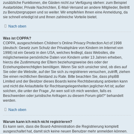
zusätzliche Funktionen, die Gästen nicht zur Verfügung stehen: zum Beispiel
Avatarbilder, Private Nachrichten, E-Mail-Versand an andere Mitglieder, Beitritt
zu Benutzergruppen und so weiter. Wir empfehlen Ihnen eine Anmeldung, da
sie schnell erledigt ist und Ihnen zahlreiche Vorteile bietet.
Nach oben
Was ist COPPA?
COPPA, ausgeschrieben Children’s Online Privacy Protection Act of 1998
(deutsch: Gesetz zum Schutz der Privatsphäre von Kindern im Internet von
1998) ist ein Gesetz in den USA, welches festlegt, dass Websites, die
möglicherweise persönliche Daten von Kindern unter 13 Jahren erheben,
hierzu die Zustimmung der Eltern beziehungsweise des oder der
Erziehungsberechtigten benötigen. Wenn Sie sich unsicher sind, ob dies auf
Sie oder die Website, auf der Sie sich zu registrieren versuchen, zutrifft, ziehen
Sie einen rechtlichen Beistand zu Rate. Bitte beachten Sie, dass phpBB
Limited und der Besitzer dieses Boards keine Rechtsberatung anbieten kann
und nicht die Anlaufstelle für Rechtsangelegenheiten jeglicher Art ist; außer
solchen, die unter der Frage „An wen soll ich mich wenden, falls es
Beschwerden oder juristische Anfragen zu diesem Forum gibt?“ behandelt
werden.
Nach oben
Warum kann ich mich nicht registrieren?
Es kann sein, dass die Board-Administration die Registrierung komplett
ausgeschaltet hat, damit sich keine neuen Benutzer mehr anmelden können.