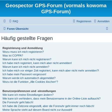
Geospector GPS-Forum (vormals kowoma
GPS-Forum)
FAQ
Registrieren
Anmelden
S
Foren-Übersicht
u
Häufig gestellte Fragen
c
h
Registrierung und Anmeldung
Wozu muss ich mich registrieren?
e
Was ist COPPA?
Warum kann ich mich nicht registrieren?
Ich habe mich registriert, kann mich aber nicht anmelden!
Warum kann ich mich nicht anmelden?
Ich habe mich vor einiger Zeit registriert, kann mich aber nicht mehr anmelden?!
Ich habe mein Passwort vergessen!
Warum werde ich automatisch abgemeldet?
Wozu ist die Funktion „Alle Cookies löschen“?
Benutzerpräferenzen und -einstellungen
Wie kann ich meine Einstellungen ändern?
Wie kann ich verhindern, dass mein Benutzername in der Online-Liste auftaucht?
Die Forenuhr geht falsch!
Ich habe die Zeitzone eingestellt, aber die Forenuhr geht immer noch falsch!
Meine Sprache steht auf diesem Board nicht zur Auswahl!