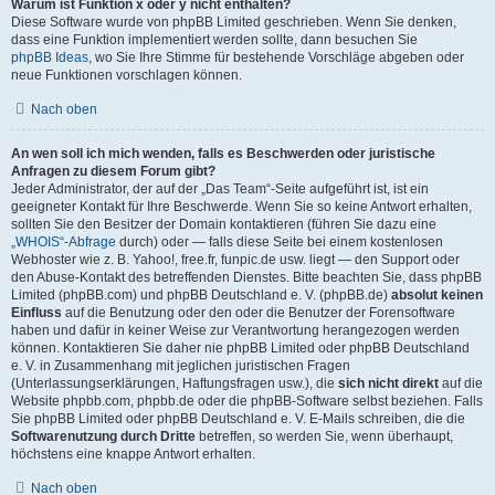
Warum ist Funktion x oder y nicht enthalten?
Diese Software wurde von phpBB Limited geschrieben. Wenn Sie denken,
dass eine Funktion implementiert werden sollte, dann besuchen Sie
phpBB Ideas
, wo Sie Ihre Stimme für bestehende Vorschläge abgeben oder
neue Funktionen vorschlagen können.
Nach oben
An wen soll ich mich wenden, falls es Beschwerden oder juristische
Anfragen zu diesem Forum gibt?
Jeder Administrator, der auf der „Das Team“-Seite aufgeführt ist, ist ein
geeigneter Kontakt für Ihre Beschwerde. Wenn Sie so keine Antwort erhalten,
sollten Sie den Besitzer der Domain kontaktieren (führen Sie dazu eine
„WHOIS“-Abfrage
durch) oder — falls diese Seite bei einem kostenlosen
Webhoster wie z. B. Yahoo!, free.fr, funpic.de usw. liegt — den Support oder
den Abuse-Kontakt des betreffenden Dienstes. Bitte beachten Sie, dass phpBB
Limited (phpBB.com) und phpBB Deutschland e. V. (phpBB.de)
absolut keinen
Einfluss
auf die Benutzung oder den oder die Benutzer der Forensoftware
haben und dafür in keiner Weise zur Verantwortung herangezogen werden
können. Kontaktieren Sie daher nie phpBB Limited oder phpBB Deutschland
e. V. in Zusammenhang mit jeglichen juristischen Fragen
(Unterlassungserklärungen, Haftungsfragen usw.), die
sich nicht direkt
auf die
Website phpbb.com, phpbb.de oder die phpBB-Software selbst beziehen. Falls
Sie phpBB Limited oder phpBB Deutschland e. V. E-Mails schreiben, die die
Softwarenutzung durch Dritte
betreffen, so werden Sie, wenn überhaupt,
höchstens eine knappe Antwort erhalten.
Nach oben