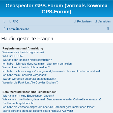
Geospector GPS-Forum (vormals kowoma
GPS-Forum)
FAQ
Registrieren
Anmelden
S
Foren-Übersicht
u
Häufig gestellte Fragen
c
h
Registrierung und Anmeldung
Wozu muss ich mich registrieren?
e
Was ist COPPA?
Warum kann ich mich nicht registrieren?
Ich habe mich registriert, kann mich aber nicht anmelden!
Warum kann ich mich nicht anmelden?
Ich habe mich vor einiger Zeit registriert, kann mich aber nicht mehr anmelden?!
Ich habe mein Passwort vergessen!
Warum werde ich automatisch abgemeldet?
Wozu ist die Funktion „Alle Cookies löschen“?
Benutzerpräferenzen und -einstellungen
Wie kann ich meine Einstellungen ändern?
Wie kann ich verhindern, dass mein Benutzername in der Online-Liste auftaucht?
Die Forenuhr geht falsch!
Ich habe die Zeitzone eingestellt, aber die Forenuhr geht immer noch falsch!
Meine Sprache steht auf diesem Board nicht zur Auswahl!