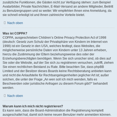
zusätzliche Funktionen, die Gästen nicht zur Verfügung stehen: zum Beispiel
Avatarbilder, Private Nachrichten, E-Mail-Versand an andere Mitglieder, Beitritt
zu Benutzergruppen und so weiter. Wir empfehlen Ihnen eine Anmeldung, da
sie schnell erledigt ist und Ihnen zahlreiche Vorteile bietet.
Nach oben
Was ist COPPA?
COPPA, ausgeschrieben Children’s Online Privacy Protection Act of 1998
(deutsch: Gesetz zum Schutz der Privatsphäre von Kindern im Internet von
1998) ist ein Gesetz in den USA, welches festlegt, dass Websites, die
möglicherweise persönliche Daten von Kindern unter 13 Jahren erheben,
hierzu die Zustimmung der Eltern beziehungsweise des oder der
Erziehungsberechtigten benötigen. Wenn Sie sich unsicher sind, ob dies auf
Sie oder die Website, auf der Sie sich zu registrieren versuchen, zutrifft, ziehen
Sie einen rechtlichen Beistand zu Rate. Bitte beachten Sie, dass phpBB
Limited und der Besitzer dieses Boards keine Rechtsberatung anbieten kann
und nicht die Anlaufstelle für Rechtsangelegenheiten jeglicher Art ist; außer
solchen, die unter der Frage „An wen soll ich mich wenden, falls es
Beschwerden oder juristische Anfragen zu diesem Forum gibt?“ behandelt
werden.
Nach oben
Warum kann ich mich nicht registrieren?
Es kann sein, dass die Board-Administration die Registrierung komplett
ausgeschaltet hat, damit sich keine neuen Benutzer mehr anmelden können.