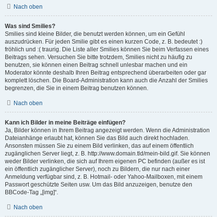
Nach oben
Was sind Smilies?
Smilies sind kleine Bilder, die benutzt werden können, um ein Gefühl
auszudrücken. Für jeden Smilie gibt es einen kurzen Code, z. B. bedeutet :)
fröhlich und :( traurig. Die Liste aller Smilies können Sie beim Verfassen eines
Beitrags sehen. Versuchen Sie bitte trotzdem, Smilies nicht zu häufig zu
benutzen, sie können einen Beitrag schnell unlesbar machen und ein
Moderator könnte deshalb Ihren Beitrag entsprechend überarbeiten oder gar
komplett löschen. Die Board-Administration kann auch die Anzahl der Smilies
begrenzen, die Sie in einem Beitrag benutzen können.
Nach oben
Kann ich Bilder in meine Beiträge einfügen?
Ja, Bilder können in Ihrem Beitrag angezeigt werden. Wenn die Administration
Dateianhänge erlaubt hat, können Sie das Bild auch direkt hochladen.
Ansonsten müssen Sie zu einem Bild verlinken, das auf einem öffentlich
zugänglichen Server liegt, z. B. http://www.domain.tld/mein-bild.gif. Sie können
weder Bilder verlinken, die sich auf Ihrem eigenen PC befinden (außer es ist
ein öffentlich zugänglicher Server), noch zu Bildern, die nur nach einer
Anmeldung verfügbar sind, z. B. Hotmail- oder Yahoo-Mailboxen, mit einem
Passwort geschützte Seiten usw. Um das Bild anzuzeigen, benutze den
BBCode-Tag „[img]“.
Nach oben