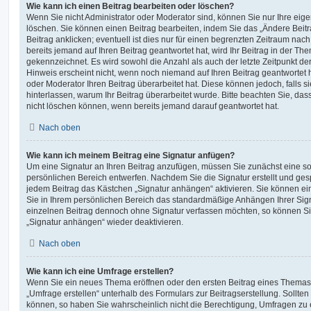
Wie kann ich einen Beitrag bearbeiten oder löschen?
Wenn Sie nicht Administrator oder Moderator sind, können Sie nur Ihre eig
löschen. Sie können einen Beitrag bearbeiten, indem Sie das „Ändere Bei
Beitrag anklicken; eventuell ist dies nur für einen begrenzten Zeitraum nac
bereits jemand auf Ihren Beitrag geantwortet hat, wird Ihr Beitrag in der Th
gekennzeichnet. Es wird sowohl die Anzahl als auch der letzte Zeitpunkt d
Hinweis erscheint nicht, wenn noch niemand auf Ihren Beitrag geantwortet 
oder Moderator Ihren Beitrag überarbeitet hat. Diese können jedoch, falls sie
hinterlassen, warum Ihr Beitrag überarbeitet wurde. Bitte beachten Sie, da
nicht löschen können, wenn bereits jemand darauf geantwortet hat.
Nach oben
Wie kann ich meinem Beitrag eine Signatur anfügen?
Um eine Signatur an Ihren Beitrag anzufügen, müssen Sie zunächst eine so
persönlichen Bereich entwerfen. Nachdem Sie die Signatur erstellt und ges
jedem Beitrag das Kästchen „Signatur anhängen“ aktivieren. Sie können ei
Sie in Ihrem persönlichen Bereich das standardmäßige Anhängen Ihrer Sign
einzelnen Beitrag dennoch ohne Signatur verfassen möchten, so können Sie
„Signatur anhängen“ wieder deaktivieren.
Nach oben
Wie kann ich eine Umfrage erstellen?
Wenn Sie ein neues Thema eröffnen oder den ersten Beitrag eines Themas b
„Umfrage erstellen“ unterhalb des Formulars zur Beitragserstellung. Sollten
können, so haben Sie wahrscheinlich nicht die Berechtigung, Umfragen zu er