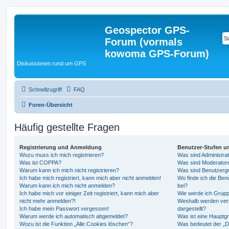
Geospector GPS-
Forum (vormals
kowoma GPS-Forum)
Diskussionen rund um GPS
Schnellzugriff
FAQ
Foren-Übersicht
Häufig gestellte Fragen
Registrierung und Anmeldung
Benutzer-Stufen u
Wozu muss ich mich registrieren?
Was sind Administra
Was ist COPPA?
Was sind Moderator
Warum kann ich mich nicht registrieren?
Was sind Benutzerg
Ich habe mich registriert, kann mich aber nicht anmelden!
Wo finde ich die Ben
Warum kann ich mich nicht anmelden?
bei?
Ich habe mich vor einiger Zeit registriert, kann mich aber
Wie werde ich Grupp
nicht mehr anmelden?!
Weshalb werden ver
Ich habe mein Passwort vergessen!
dargestellt?
Warum werde ich automatisch abgemeldet?
Was ist eine Hauptg
Wozu ist die Funktion „Alle Cookies löschen“?
Was bedeutet der „Da