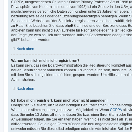
COPPA, ausgeschrieben Children’s Online Privacy Protection Act of 1998 (
Privatsphäre von Kindern im Internet von 1998) ist ein Gesetz in den USA, w
möglicherweise persönliche Daten von Kindern unter 13 Jahren erheben, h
beziehungsweise des oder der Erziehungsberechtigten benötigen. Wenn Sie 
Sie oder die Website, auf der Sie sich zu registrieren versuchen, zutrifft, z
zu Rate. Bitte beachten Sie, dass phpBB Limited und der Besitzer dieses 
anbieten kann und nicht die Anlaufstelle für Rechtsangelegenheiten jeglicher
der Frage „An wen soll ich mich wenden, falls es Beschwerden oder jurist
gibt?“ behandelt werden.
Nach oben
Warum kann ich mich nicht registrieren?
Es kann sein, dass die Board-Administration die Registrierung komplett ausg
neuen Benutzer mehr anmelden können. Es könnte auch sein, dass Ihre IP
mit dem Sie sich registrieren möchten, gesperrt wurden. Um Hilfe zu erhalt
Administration.
Nach oben
Ich habe mich registriert, kann mich aber nicht anmelden!
Überprüfen Sie zuerst, ob Sie den richtigen Benutzernamen und das richt
Wenn diese stimmen, dann gibt es zwei Möglichkeiten. Wenn
COPPA
aktivi
dass Sie unter 13 Jahre alt sind, müssen Sie bzw. einer Ihrer Eltern oder I
Anweisungen folgen, die Sie erhalten haben. Wenn dies nicht der Fall ist, m
aktiviert werden. Bei einigen Foren müssen alle neu angemeldeten Mitgliede
entweder müssen Sie dies selbst erledigen oder ein Administrator. Bei der R