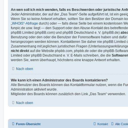
An wen soll ich mich wenden, falls es Beschwerden oder juristische An
Jeder Administrator, der auf der „Das Team“-Seite aufgeführt ist, ist ein gee
Wenn Sie so keine Antwort erhalten, sollten Sie den Besitzer der Domain ko
„WHOIS“-Abfrage
durch) oder — falls diese Seite bei einem kostenlosen Webh
funpic.de usw. liegt — den Support oder den Abuse-Kontakt des betreffende
phpBB Limited (phpBB.com) und phpBB Deutschland e. V. (phpBB.de)
abso
Benutzung oder den oder die Benutzer der Forensoftware haben und dafür 
herangezogen werden können. Kontaktieren Sie daher nie phpBB Limited o
Zusammenhang mit jeglichen juristischen Fragen (Unterlassungserklärunge
nicht direkt
auf die Website phpbb.com, phpbb.de oder die phpBB-Software
Limited oder phpBB Deutschland e. V. E-Mails schreiben, die die
Softwaren
werden Sie, wenn überhaupt, höchstens eine knappe Antwort erhalten.
Nach oben
Wie kann ich einen Administrator des Boards kontaktieren?
Alle Benutzer des Boards können das Kontaktformular nutzen, wenn die Fun
Administration aktiviert wurde.
Mitglieder des Boards können zusätzlich den Link „Das Team“ verwenden.
Nach oben
Foren-Übersicht
Kontakt
Alle Coo