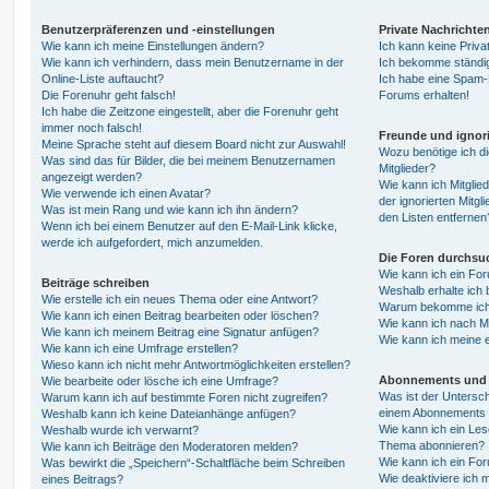
Benutzerpräferenzen und -einstellungen
Private Nachrichte
Wie kann ich meine Einstellungen ändern?
Ich kann keine Priva
Wie kann ich verhindern, dass mein Benutzername in der
Ich bekomme ständig
Online-Liste auftaucht?
Ich habe eine Spam-E
Die Forenuhr geht falsch!
Forums erhalten!
Ich habe die Zeitzone eingestellt, aber die Forenuhr geht
immer noch falsch!
Freunde und ignori
Meine Sprache steht auf diesem Board nicht zur Auswahl!
Wozu benötige ich di
Was sind das für Bilder, die bei meinem Benutzernamen
Mitglieder?
angezeigt werden?
Wie kann ich Mitglied
Wie verwende ich einen Avatar?
der ignorierten Mitg
Was ist mein Rang und wie kann ich ihn ändern?
den Listen entfernen
Wenn ich bei einem Benutzer auf den E-Mail-Link klicke,
werde ich aufgefordert, mich anzumelden.
Die Foren durchsu
Wie kann ich ein Fo
Beiträge schreiben
Weshalb erhalte ich 
Wie erstelle ich ein neues Thema oder eine Antwort?
Warum bekomme ich b
Wie kann ich einen Beitrag bearbeiten oder löschen?
Wie kann ich nach M
Wie kann ich meinem Beitrag eine Signatur anfügen?
Wie kann ich meine 
Wie kann ich eine Umfrage erstellen?
Wieso kann ich nicht mehr Antwortmöglichkeiten erstellen?
Abonnements und 
Wie bearbeite oder lösche ich eine Umfrage?
Was ist der Untersc
Warum kann ich auf bestimmte Foren nicht zugreifen?
einem Abonnements 
Weshalb kann ich keine Dateianhänge anfügen?
Wie kann ich ein Les
Weshalb wurde ich verwarnt?
Thema abonnieren?
Wie kann ich Beiträge den Moderatoren melden?
Wie kann ich ein Fo
Was bewirkt die „Speichern“-Schaltfläche beim Schreiben
Wie deaktiviere ich
eines Beitrags?