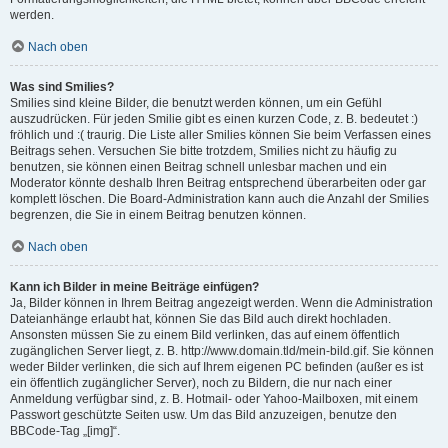
werden.
Nach oben
Was sind Smilies?
Smilies sind kleine Bilder, die benutzt werden können, um ein Gefühl
auszudrücken. Für jeden Smilie gibt es einen kurzen Code, z. B. bedeutet :)
fröhlich und :( traurig. Die Liste aller Smilies können Sie beim Verfassen eines
Beitrags sehen. Versuchen Sie bitte trotzdem, Smilies nicht zu häufig zu
benutzen, sie können einen Beitrag schnell unlesbar machen und ein
Moderator könnte deshalb Ihren Beitrag entsprechend überarbeiten oder gar
komplett löschen. Die Board-Administration kann auch die Anzahl der Smilies
begrenzen, die Sie in einem Beitrag benutzen können.
Nach oben
Kann ich Bilder in meine Beiträge einfügen?
Ja, Bilder können in Ihrem Beitrag angezeigt werden. Wenn die Administration
Dateianhänge erlaubt hat, können Sie das Bild auch direkt hochladen.
Ansonsten müssen Sie zu einem Bild verlinken, das auf einem öffentlich
zugänglichen Server liegt, z. B. http://www.domain.tld/mein-bild.gif. Sie können
weder Bilder verlinken, die sich auf Ihrem eigenen PC befinden (außer es ist
ein öffentlich zugänglicher Server), noch zu Bildern, die nur nach einer
Anmeldung verfügbar sind, z. B. Hotmail- oder Yahoo-Mailboxen, mit einem
Passwort geschützte Seiten usw. Um das Bild anzuzeigen, benutze den
BBCode-Tag „[img]“.