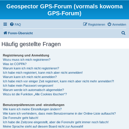
Geospector GPS-Forum (vormals kowoma
GPS-Forum)
FAQ
Registrieren
Anmelden
S
Foren-Übersicht
u
Häufig gestellte Fragen
c
h
Registrierung und Anmeldung
Wozu muss ich mich registrieren?
e
Was ist COPPA?
Warum kann ich mich nicht registrieren?
Ich habe mich registriert, kann mich aber nicht anmelden!
Warum kann ich mich nicht anmelden?
Ich habe mich vor einiger Zeit registriert, kann mich aber nicht mehr anmelden?!
Ich habe mein Passwort vergessen!
Warum werde ich automatisch abgemeldet?
Wozu ist die Funktion „Alle Cookies löschen“?
Benutzerpräferenzen und -einstellungen
Wie kann ich meine Einstellungen ändern?
Wie kann ich verhindern, dass mein Benutzername in der Online-Liste auftaucht?
Die Forenuhr geht falsch!
Ich habe die Zeitzone eingestellt, aber die Forenuhr geht immer noch falsch!
Meine Sprache steht auf diesem Board nicht zur Auswahl!