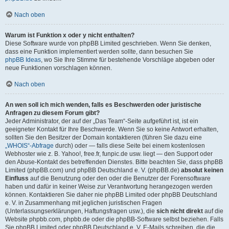
Nach oben
Warum ist Funktion x oder y nicht enthalten?
Diese Software wurde von phpBB Limited geschrieben. Wenn Sie denken,
dass eine Funktion implementiert werden sollte, dann besuchen Sie
phpBB Ideas
, wo Sie Ihre Stimme für bestehende Vorschläge abgeben oder
neue Funktionen vorschlagen können.
Nach oben
An wen soll ich mich wenden, falls es Beschwerden oder juristische
Anfragen zu diesem Forum gibt?
Jeder Administrator, der auf der „Das Team“-Seite aufgeführt ist, ist ein
geeigneter Kontakt für Ihre Beschwerde. Wenn Sie so keine Antwort erhalten,
sollten Sie den Besitzer der Domain kontaktieren (führen Sie dazu eine
„WHOIS“-Abfrage
durch) oder — falls diese Seite bei einem kostenlosen
Webhoster wie z. B. Yahoo!, free.fr, funpic.de usw. liegt — den Support oder
den Abuse-Kontakt des betreffenden Dienstes. Bitte beachten Sie, dass phpBB
Limited (phpBB.com) und phpBB Deutschland e. V. (phpBB.de)
absolut keinen
Einfluss
auf die Benutzung oder den oder die Benutzer der Forensoftware
haben und dafür in keiner Weise zur Verantwortung herangezogen werden
können. Kontaktieren Sie daher nie phpBB Limited oder phpBB Deutschland
e. V. in Zusammenhang mit jeglichen juristischen Fragen
(Unterlassungserklärungen, Haftungsfragen usw.), die
sich nicht direkt
auf die
Website phpbb.com, phpbb.de oder die phpBB-Software selbst beziehen. Falls
Sie phpBB Limited oder phpBB Deutschland e. V. E-Mails schreiben, die die