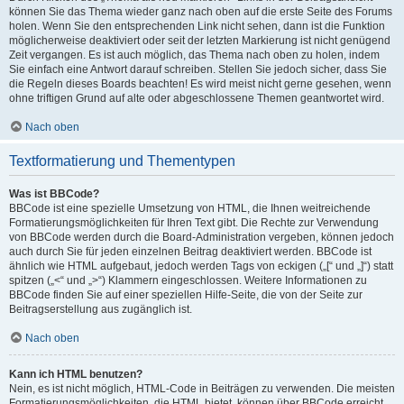
können Sie das Thema wieder ganz nach oben auf die erste Seite des Forums
holen. Wenn Sie den entsprechenden Link nicht sehen, dann ist die Funktion
möglicherweise deaktiviert oder seit der letzten Markierung ist nicht genügend
Zeit vergangen. Es ist auch möglich, das Thema nach oben zu holen, indem
Sie einfach eine Antwort darauf schreiben. Stellen Sie jedoch sicher, dass Sie
die Regeln dieses Boards beachten! Es wird meist nicht gerne gesehen, wenn
ohne triftigen Grund auf alte oder abgeschlossene Themen geantwortet wird.
Nach oben
Textformatierung und Thementypen
Was ist BBCode?
BBCode ist eine spezielle Umsetzung von HTML, die Ihnen weitreichende
Formatierungsmöglichkeiten für Ihren Text gibt. Die Rechte zur Verwendung
von BBCode werden durch die Board-Administration vergeben, können jedoch
auch durch Sie für jeden einzelnen Beitrag deaktiviert werden. BBCode ist
ähnlich wie HTML aufgebaut, jedoch werden Tags von eckigen („[“ und „]“) statt
spitzen („<“ und „>“) Klammern eingeschlossen. Weitere Informationen zu
BBCode finden Sie auf einer speziellen Hilfe-Seite, die von der Seite zur
Beitragserstellung aus zugänglich ist.
Nach oben
Kann ich HTML benutzen?
Nein, es ist nicht möglich, HTML-Code in Beiträgen zu verwenden. Die meisten
Formatierungsmöglichkeiten, die HTML bietet, können über BBCode erreicht