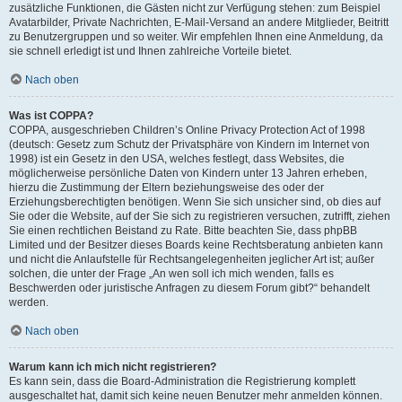
zusätzliche Funktionen, die Gästen nicht zur Verfügung stehen: zum Beispiel
Avatarbilder, Private Nachrichten, E-Mail-Versand an andere Mitglieder, Beitritt
zu Benutzergruppen und so weiter. Wir empfehlen Ihnen eine Anmeldung, da
sie schnell erledigt ist und Ihnen zahlreiche Vorteile bietet.
Nach oben
Was ist COPPA?
COPPA, ausgeschrieben Children’s Online Privacy Protection Act of 1998
(deutsch: Gesetz zum Schutz der Privatsphäre von Kindern im Internet von
1998) ist ein Gesetz in den USA, welches festlegt, dass Websites, die
möglicherweise persönliche Daten von Kindern unter 13 Jahren erheben,
hierzu die Zustimmung der Eltern beziehungsweise des oder der
Erziehungsberechtigten benötigen. Wenn Sie sich unsicher sind, ob dies auf
Sie oder die Website, auf der Sie sich zu registrieren versuchen, zutrifft, ziehen
Sie einen rechtlichen Beistand zu Rate. Bitte beachten Sie, dass phpBB
Limited und der Besitzer dieses Boards keine Rechtsberatung anbieten kann
und nicht die Anlaufstelle für Rechtsangelegenheiten jeglicher Art ist; außer
solchen, die unter der Frage „An wen soll ich mich wenden, falls es
Beschwerden oder juristische Anfragen zu diesem Forum gibt?“ behandelt
werden.
Nach oben
Warum kann ich mich nicht registrieren?
Es kann sein, dass die Board-Administration die Registrierung komplett
ausgeschaltet hat, damit sich keine neuen Benutzer mehr anmelden können.