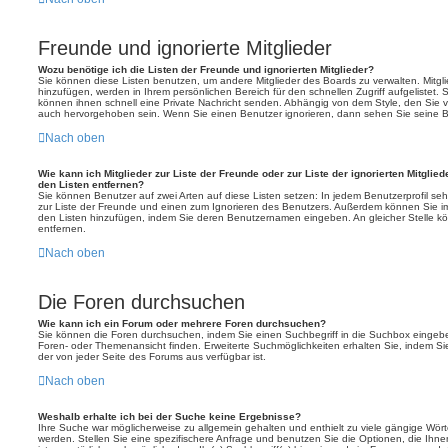
Freunde und ignorierte Mitglieder
Wozu benötige ich die Listen der Freunde und ignorierten Mitglieder?
Sie können diese Listen benutzen, um andere Mitglieder des Boards zu verwalten. Mitglie
hinzufügen, werden in Ihrem persönlichen Bereich für den schnellen Zugriff aufgelistet.
können ihnen schnell eine Private Nachricht senden. Abhängig von dem Style, den Sie 
auch hervorgehoben sein. Wenn Sie einen Benutzer ignorieren, dann sehen Sie seine B
Nach oben
Wie kann ich Mitglieder zur Liste der Freunde oder zur Liste der ignorierten Mitglie
den Listen entfernen?
Sie können Benutzer auf zwei Arten auf diese Listen setzen: In jedem Benutzerprofil se
zur Liste der Freunde und einen zum Ignorieren des Benutzers. Außerdem können Sie im
den Listen hinzufügen, indem Sie deren Benutzernamen eingeben. An gleicher Stelle kö
entfernen.
Nach oben
Die Foren durchsuchen
Wie kann ich ein Forum oder mehrere Foren durchsuchen?
Sie können die Foren durchsuchen, indem Sie einen Suchbegriff in die Suchbox eingeben
Foren- oder Themenansicht finden. Erweiterte Suchmöglichkeiten erhalten Sie, indem Sie
der von jeder Seite des Forums aus verfügbar ist.
Nach oben
Weshalb erhalte ich bei der Suche keine Ergebnisse?
Ihre Suche war möglicherweise zu allgemein gehalten und enthielt zu viele gängige Wörte
werden. Stellen Sie eine spezifischere Anfrage und benutzen Sie die Optionen, die Ihne