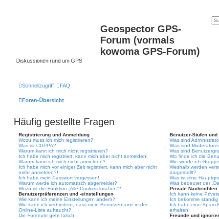
Geospector GPS-
Forum (vormals
kowoma GPS-Forum)
Diskussionen rund um GPS
Schnellzugriff
FAQ
Foren-Übersicht
Häufig gestellte Fragen
Registrierung und Anmeldung
Benutzer-Stufen und
Wozu muss ich mich registrieren?
Was sind Administrat
Was ist COPPA?
Was sind Moderatore
Warum kann ich mich nicht registrieren?
Was sind Benutzergr
Ich habe mich registriert, kann mich aber nicht anmelden!
Wo finde ich die Benu
Warum kann ich mich nicht anmelden?
Wie werde ich Gruppe
Ich habe mich vor einiger Zeit registriert, kann mich aber nicht
Weshalb werden vers
mehr anmelden?!
dargestellt?
Ich habe mein Passwort vergessen!
Was ist eine Hauptgr
Warum werde ich automatisch abgemeldet?
Was bedeutet der „Das
Wozu ist die Funktion „Alle Cookies löschen“?
Private Nachrichten
Benutzerpräferenzen und -einstellungen
Ich kann keine Privat
Wie kann ich meine Einstellungen ändern?
Ich bekomme ständig 
Wie kann ich verhindern, dass mein Benutzername in der
Ich habe eine Spam-E
Online-Liste auftaucht?
erhalten!
Die Forenuhr geht falsch!
Freunde und ignorier