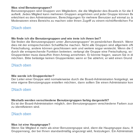
Was sind Benutzergruppen?
Benutzergruppen sind Gruppen von Mitgliedern, die die Mitglieder des Boards in für die 
aufteilt. Jedes Mitglied kann mehreren Gruppen angehören und jeder Gruppe können Be
erleichtert es den Administratoren, Berechtigungen für mehrere Benutzer auf einmal zu 
Moderatoren eines Bereichs zu machen oder ihnen Zugriff zu einem nichtöffentlichen F
Nach oben
Wo finde ich die Benutzergruppen und wie trete ich ihnen bei?
Sie finden die Benutzergruppen unter „Benutzergruppen“ im persönlichen Bereich. Wenn
dies mit der entsprechenden Schaltfläche machen. Nicht alle Gruppen sind allgemein offe
Freischaltung, andere können geschlossen sein und weitere sogar versteckt. Wenn die Gr
durch die entsprechende Funktion beitreten; verlangt die Gruppe eine Freischaltung, so 
Gruppenleiter muss daraufhin Ihren Antrag annehmen. Er könnte fragen, warum Sie i
möchten. Bitte belästige keinen Gruppenleiter, wenn er Sie ablehnt, er wird einen Grund
Nach oben
Wie werde ich Gruppenleiter?
Der Leiter einer Gruppe wird normalerweise durch die Board-Administration festgelegt, w
eine eigene Benutzergruppe erstellen möchten, dann sollten Sie einen Administrator kon
Nach oben
Weshalb werden verschiedene Benutzergruppen farbig dargestellt?
Es ist der Board-Administration möglich, den Benutzergruppen verschiedene Farben zuzut
zu identifizieren sind.
Nach oben
Was ist eine Hauptgruppe?
Wenn Sie Mitglied in mehr als einer Benutzergruppe sind, dient die Hauptgruppe dazu, 
Gruppenrang, der bei Ihnen standardmäßig angezeigt wird, festzulegen. Ein Administra