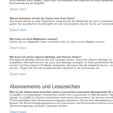
ist es natürlich auch möglich, dass Ihr(e) Suchbegriff(e) hier nirgends im Forum verwende
Rechtschreibung der Begriffe!
Nach oben
Warum bekomme ich bei der Suche eine leere Seite?
Ihre Suche lieferte zu viele Ergebnisse, somit konnte der Webserver sie nicht verarbeit
geben Sie spezifischere Suchbegriffe ein oder beschränken Sie die Suche auf verschie
Nach oben
Wie kann ich nach Mitgliedern suchen?
Gehen Sie zur „Mitglieder“-Seite und klicken Sie auf „Nach einem Mitglied suchen“.
Nach oben
Wie kann ich meine eigenen Beiträge und Themen finden?
Ihre eigenen Beiträge können Sie sich anzeigen lassen, indem Sie „Eigene Beiträge“ im 
auswählen. Alternativ können Sie auch „Ihre Beiträge anzeigen“ in Ihrem persönlichen B
suchen“ auf Ihrer eigenen Profilseite verwenden. Benutzen Sie die erweiterte Suche, u
suchen. Tragen Sie dort die entsprechenden Optionen in die Suchmaske ein.
Nach oben
Abonnements und Lesezeichen
Was ist der Unterschied zwischen einem Lesezeichen und einem Abonnements für
In phpBB 3.0 funktionierten Lesezeichen ähnlich den Lesezeichen in Web-Browsern: Si
Update. In phpBB 3.1 ähneln Lesezeichen mehr einem Abonnement: Sie können eine Be
Thema aktualisiert wird. Abonnements hingegen informieren Sie bei einer Aktualisierun
Boards. Die Benachrichtigungsoptionen für Lesezeichen und Abonnements können im pe
„Benachrichtigungen einstellen“ geändert werden.
Nach oben