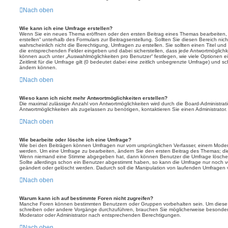
Nach oben
Wie kann ich eine Umfrage erstellen?
Wenn Sie ein neues Thema eröffnen oder den ersten Beitrag eines Themas bearbeiten, f
erstellen“ unterhalb des Formulars zur Beitragserstellung. Sollten Sie diesen Bereich n
wahrscheinlich nicht die Berechtigung, Umfragen zu erstellen. Sie sollten einen Titel un
die entsprechenden Felder eingeben und dabei sicherstellen, dass jede Antwortmöglichkei
können auch unter „Auswahlmöglichkeiten pro Benutzer“ festlegen, wie viele Optionen 
Zeitlimit für die Umfrage gilt (0 bedeutet dabei eine zeitlich unbegrenzte Umfrage) und sc
ändern können.
Nach oben
Wieso kann ich nicht mehr Antwortmöglichkeiten erstellen?
Die maximal zulässige Anzahl von Antwortmöglichkeiten wird durch die Board-Administrat
Antwortmöglichkeiten als zugelassen zu benötigen, kontaktieren Sie einen Administrator.
Nach oben
Wie bearbeite oder lösche ich eine Umfrage?
Wie bei den Beiträgen können Umfragen nur vom ursprünglichen Verfasser, einem Modera
werden. Um eine Umfrage zu bearbeiten, ändern Sie den ersten Beitrag des Themas; dies
Wenn niemand eine Stimme abgegeben hat, dann können Benutzer die Umfrage löschen
Sollte allerdings schon ein Benutzer abgestimmt haben, so kann die Umfrage nur noch 
geändert oder gelöscht werden. Dadurch soll die Manipulation von laufenden Umfragen 
Nach oben
Warum kann ich auf bestimmte Foren nicht zugreifen?
Manche Foren können bestimmten Benutzern oder Gruppen vorbehalten sein. Um diese e
schreiben oder andere Vorgänge durchzuführen, brauchen Sie möglicherweise besonder
Moderator oder Administrator nach entsprechenden Berechtigungen.
Nach oben