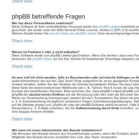
Nach oben
phpBB betreffende Fragen
Wer hat diese Forensoftware entwickelt?
Diese Software (in ihrer unmodifizierten Fassung) wurde von
phpBB Limited
entwickelt und
geschützt. Sie wurde unter der GNU General Public License, Version 2 (GPL-2.0) veröffen
Weitere Details finden Sie
auf der Seite von phpBB Limited
. Eine deutschsprachige Anlau
Nach oben
Warum ist Funktion x oder y nicht enthalten?
Diese Software wurde von phpBB Limited geschrieben. Wenn Sie denken, dass eine Funk
besuchen Sie
phpBB Ideas
, wo Sie Ihre Stimme für bestehende Vorschläge abgeben o
Nach oben
An wen soll ich mich wenden, falls es Beschwerden oder juristische Anfragen zu d
Jeder Administrator, der auf der „Das Team“-Seite aufgeführt ist, ist ein geeigneter Kon
Antwort erhalten, sollten Sie den Besitzer der Domain kontaktieren (führen Sie dazu ein
diese Seite bei einem kostenlosen Webhoster wie z. B. Yahoo!, free.fr, funpic.de usw. l
Kontakt des betreffenden Dienstes. Bitte beachten Sie, dass phpBB Limited (phpBB.co
(phpBB.de)
absolut keinen Einfluss
auf die Benutzung oder den oder die Benutzer der
Weise zur Verantwortung herangezogen werden können. Kontaktieren Sie daher nie ph
e. V. in Zusammenhang mit jeglichen juristischen Fragen (Unterlassungserklärungen, Haf
auf die Website phpbb.com, phpbb.de oder die phpBB-Software selbst beziehen. Falls
Deutschland e. V. E-Mails schreiben, die die
Softwarenutzung durch Dritte
betreffen, s
eine knappe Antwort erhalten.
Nach oben
Wie kann ich einen Administrator des Boards kontaktieren?
Alle Benutzer des Boards können das Kontaktformular nutzen, wenn die Funktion durch di
Mitglieder des Boards können zusätzlich den Link „Das Team“ verwenden.