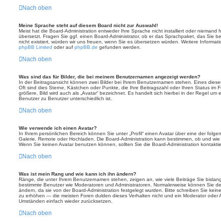
Nach oben
Meine Sprache steht auf diesem Board nicht zur Auswahl!
Meist hat die Board-Administration entweder Ihre Sprache nicht installiert oder niemand 
übersetzt. Fragen Sie ggf. einen Board-Administrator, ob er das Sprachpaket, das Sie ben
nicht existiert, würden wir uns freuen, wenn Sie es übersetzen würden. Weitere Informa
phpBB Limited
oder auf
phpBB.de
gefunden werden.
Nach oben
Was sind das für Bilder, die bei meinem Benutzernamen angezeigt werden?
In der Beitragsansicht können zwei Bilder bei Ihrem Benutzernamen stehen. Eines dieser 
Oft sind dies Sterne, Kästchen oder Punkte, die Ihre Beitragszahl oder Ihren Status im
größere, Bild wird auch als „Avatar“ bezeichnet. Es handelt sich hierbei in der Regel um 
Benutzer zu Benutzer unterschiedlich ist.
Nach oben
Wie verwende ich einen Avatar?
In Ihrem persönlichen Bereich können Sie unter „Profil“ einen Avatar über eine der folg
Galerie, Remote oder Hochladen. Die Board-Administration kann bestimmen, ob und wie
Wenn Sie keinen Avatar benutzen können, sollten Sie die Board-Administration kontaktie
Nach oben
Was ist mein Rang und wie kann ich ihn ändern?
Ränge, die unter Ihrem Benutzernamen stehen, zeigen an, wie viele Beiträge Sie bislang e
bestimmte Benutzer wie Moderatoren und Administratoren. Normalerweise können Sie den
ändern, da sie von der Board-Administration festgelegt wurden. Bitte schreiben Sie kein
zu erhöhen — die meisten Foren dulden dieses Verhalten nicht und ein Moderator oder A
Umständen einfach wieder zurücksetzen.
Nach oben