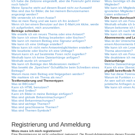
Ich habe die Zeitzone eingestellt, aber die Forenuhr geht immer
Wozu benötige ich die
noch falsch!
Mitglieder?
Meine Sprache steht auf diesem Board nicht zur Auswahl!
Wie kann ich Mitgliede
Was sind das für Bilder, die bei meinem Benutzernamen
ignorierten Mitgliede
angezeigt werden?
Listen entfernen?
Wie verwende ich einen Avatar?
Die Foren durchsuc
Was ist mein Rang und wie kann ich ihn ändern?
Wie kann ich ein For
Wenn ich bei einem Benutzer auf den E-Mail-Link klicke, werde
Weshalb erhalte ich 
ich aufgefordert, mich anzumelden.
Warum bekomme ich be
Beiträge schreiben
Wie kann ich nach Mi
Wie erstelle ich ein neues Thema oder eine Antwort?
Wie kann ich meine e
Wie kann ich einen Beitrag bearbeiten oder löschen?
Abonnements und L
Wie kann ich meinem Beitrag eine Signatur anfügen?
Was ist der Untersch
Wie kann ich eine Umfrage erstellen?
einem Abonnements f
Wieso kann ich nicht mehr Antwortmöglichkeiten erstellen?
Wie kann ich ein Les
Wie bearbeite oder lösche ich eine Umfrage?
Thema abonnieren?
Warum kann ich auf bestimmte Foren nicht zugreifen?
Wie kann ich ein For
Weshalb kann ich keine Dateianhänge anfügen?
Wie deaktiviere ich 
Weshalb wurde ich verwarnt?
Dateianhänge
Wie kann ich Beiträge den Moderatoren melden?
Welche Dateianhänge 
Was bewirkt die „Speichern“-Schaltfläche beim Schreiben eines
Kann ich eine Übersic
Beitrags?
phpBB betreffende F
Warum muss mein Beitrag erst freigegeben werden?
Wer hat diese Forenso
Wie markiere ich ein Thema als neu?
Warum ist Funktion x 
Textformatierung und Thementypen
An wen soll ich mich
Was ist BBCode?
juristische Anfragen 
Kann ich HTML benutzen?
Wie kann ich einen Ad
Was sind Smilies?
Kann ich Bilder in meine Beiträge einfügen?
Was sind globale Bekanntmachungen?
Was sind Bekanntmachungen?
Was sind wichtige Themen?
Was sind geschlossene Themen?
Was sind Themen-Symbole?
Registrierung und Anmeldung
Wozu muss ich mich registrieren?
Eine Registrierung ist nicht unbedingt zwingend. Die Board-Administration dieses Forums e