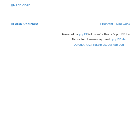
Nach oben
Foren-Übersicht
Kontakt
Alle Coo
Powered by
phpBB
® Forum Software © phpBB Lim
Deutsche Übersetzung durch
phpBB.de
Datenschutz
|
Nutzungsbedingungen