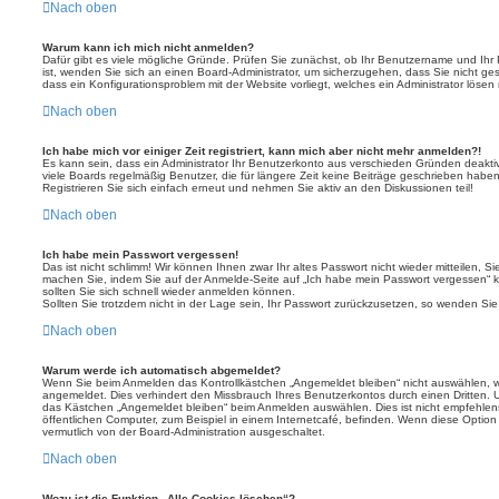
Nach oben
Warum kann ich mich nicht anmelden?
Dafür gibt es viele mögliche Gründe. Prüfen Sie zunächst, ob Ihr Benutzername und Ihr P
ist, wenden Sie sich an einen Board-Administrator, um sicherzugehen, dass Sie nicht gesp
dass ein Konfigurationsproblem mit der Website vorliegt, welches ein Administrator lösen
Nach oben
Ich habe mich vor einiger Zeit registriert, kann mich aber nicht mehr anmelden?!
Es kann sein, dass ein Administrator Ihr Benutzerkonto aus verschieden Gründen deakti
viele Boards regelmäßig Benutzer, die für längere Zeit keine Beiträge geschrieben habe
Registrieren Sie sich einfach erneut und nehmen Sie aktiv an den Diskussionen teil!
Nach oben
Ich habe mein Passwort vergessen!
Das ist nicht schlimm! Wir können Ihnen zwar Ihr altes Passwort nicht wieder mitteilen, 
machen Sie, indem Sie auf der Anmelde-Seite auf „Ich habe mein Passwort vergessen“ 
sollten Sie sich schnell wieder anmelden können.
Sollten Sie trotzdem nicht in der Lage sein, Ihr Passwort zurückzusetzen, so wenden Sie
Nach oben
Warum werde ich automatisch abgemeldet?
Wenn Sie beim Anmelden das Kontrollkästchen „Angemeldet bleiben“ nicht auswählen, we
angemeldet. Dies verhindert den Missbrauch Ihres Benutzerkontos durch einen Dritten.
das Kästchen „Angemeldet bleiben“ beim Anmelden auswählen. Dies ist nicht empfehlen
öffentlichen Computer, zum Beispiel in einem Internetcafé, befinden. Wenn diese Option
vermutlich von der Board-Administration ausgeschaltet.
Nach oben
Wozu ist die Funktion „Alle Cookies löschen“?