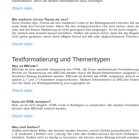
Administration, wenn Sie weitere Informationen dazu benötigen.
Nach oben
Wie markiere ich ein Thema als neu?
Durch Klicken des „Thema als neu markieren“-Links in der Beitragsansicht können Sie 
erste Seite des Forums holen. Wenn Sie den entsprechenden Link nicht sehen, dann ist 
oder seit der letzten Markierung ist nicht genügend Zeit vergangen. Es ist auch möglic
Sie einfach eine Antwort darauf schreiben. Stellen Sie jedoch sicher, dass Sie die Rege
nicht gerne gesehen, wenn ohne triftigen Grund auf alte oder abgeschlossene Themen g
Nach oben
Textformatierung und Thementypen
Was ist BBCode?
BBCode ist eine spezielle Umsetzung von HTML, die Ihnen weitreichende Formatierungsmö
Rechte zur Verwendung von BBCode werden durch die Board-Administration vergeben, k
einzelnen Beitrag deaktiviert werden. BBCode ist ähnlich wie HTML aufgebaut, jedoch wer
spitzen („<“ und „>“) Klammern eingeschlossen. Weitere Informationen zu BBCode finden Si
von der Seite zur Beitragserstellung aus zugänglich ist.
Nach oben
Kann ich HTML benutzen?
Nein, es ist nicht möglich, HTML-Code in Beiträgen zu verwenden. Die meisten Formatier
können über BBCode erreicht werden.
Nach oben
Was sind Smilies?
Smilies sind kleine Bilder, die benutzt werden können, um ein Gefühl auszudrücken. Für 
z. B. bedeutet :) fröhlich und :( traurig. Die Liste aller Smilies können Sie beim Verfasse
trotzdem, Smilies nicht zu häufig zu benutzen, sie können einen Beitrag schnell unles