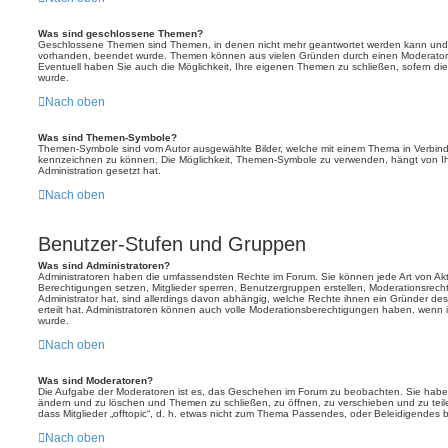
Was sind geschlossene Themen?
Geschlossene Themen sind Themen, in denen nicht mehr geantwortet werden kann und b
vorhanden, beendet wurde. Themen können aus vielen Gründen durch einen Moderator o
Eventuell haben Sie auch die Möglichkeit, Ihre eigenen Themen zu schließen, sofern die
wurde.
Nach oben
Was sind Themen-Symbole?
Themen-Symbole sind vom Autor ausgewählte Bilder, welche mit einem Thema in Verbin
kennzeichnen zu können. Die Möglichkeit, Themen-Symbole zu verwenden, hängt von Ih
Administration gesetzt hat.
Nach oben
Benutzer-Stufen und Gruppen
Was sind Administratoren?
Administratoren haben die umfassendsten Rechte im Forum. Sie können jede Art von Akt
Berechtigungen setzen, Mitglieder sperren, Benutzergruppen erstellen, Moderationsrech
Administrator hat, sind allerdings davon abhängig, welche Rechte ihnen ein Gründer des
erteilt hat. Administratoren können auch volle Moderationsberechtigungen haben, wenn 
wurde.
Nach oben
Was sind Moderatoren?
Die Aufgabe der Moderatoren ist es, das Geschehen im Forum zu beobachten. Sie haben
ändern und zu löschen und Themen zu schließen, zu öffnen, zu verschieben und zu teil
dass Mitglieder „offtopic“, d. h. etwas nicht zum Thema Passendes, oder Beleidigendes 
Nach oben