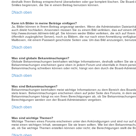
deshalb Ihren Beitrag entsprechend überarbeiten oder gar komplett löschen. Die Board-
Smilies begrenzen, die Sie in einem Beitrag benutzen können.
Nach oben
Kann ich Bilder in meine Beiträge einfügen?
Ja, Bilder können in Ihrem Beitrag angezeigt werden. Wenn die Administration Dateianhä
auch direkt hochladen. Ansonsten müssen Sie zu einem Bild verlinken, das auf einem öffe
http://www.domain.tld/mein-bild.gif. Sie können weder Bilder verlinken, die sich auf Ihre
öffentlich zugänglicher Server), noch zu Bildern, die nur nach einer Anmeldung verfügbar
Mailboxen, mit einem Passwort geschützte Seiten usw. Um das Bild anzuzeigen, benutz
Nach oben
Was sind globale Bekanntmachungen?
Globale Bekanntmachungen beinhalten wichtige Informationen, deshalb sollten Sie sie s
Bekanntmachungen erscheinen ganz oben in jedem Forum und ebenfalls in Ihrem persön
Bekanntmachung schreiben können oder nicht, hängt von den durch die Board-Administ
Nach oben
Was sind Bekanntmachungen?
Bekanntmachungen beinhalten meist wichtige Informationen zu dem Bereich des Boards, i
stets lesen. Bekanntmachungen erscheinen oben auf jeder Seite des Forums, in dem sie 
Bekanntmachungen hängt es von Ihren Berechtigungen ab, ob Sie Bekanntmachungen er
Berechtigungen werden von der Board-Administration vergeben.
Nach oben
Was sind wichtige Themen?
Wichtige Themen eines Forums erscheinen unter den Ankündigungen und sind nur auf d
meist einen wichtigen Inhalt, weswegen Sie sie lesen sollten. Wie bei den Bekanntmac
ab, ob Sie wichtige Themen erstellen können oder nicht; die Berechtigungen stellt die Bo
Nach oben