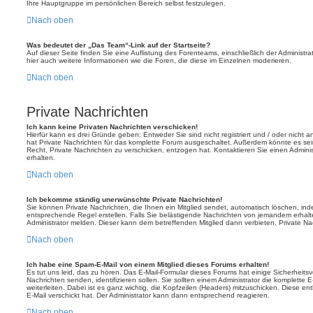
Ihre Hauptgruppe im persönlichen Bereich selbst festzulegen.
Nach oben
Was bedeutet der „Das Team“-Link auf der Startseite?
Auf dieser Seite finden Sie eine Auflistung des Forenteams, einschließlich der Administr
hier auch weitere Informationen wie die Foren, die diese im Einzelnen moderieren.
Nach oben
Private Nachrichten
Ich kann keine Privaten Nachrichten verschicken!
Hierfür kann es drei Gründe geben: Entweder Sie sind nicht registriert und / oder nicht 
hat Private Nachrichten für das komplette Forum ausgeschaltet. Außerdem könnte es sei
Recht, Private Nachrichten zu verschicken, entzogen hat. Kontaktieren Sie einen Adminis
erhalten.
Nach oben
Ich bekomme ständig unerwünschte Private Nachrichten!
Sie können Private Nachrichten, die Ihnen ein Mitglied sendet, automatisch löschen, ind
entsprechende Regel erstellen. Falls Sie belästigende Nachrichten von jemandem erhal
Administrator melden. Dieser kann dem betreffenden Mitglied dann verbieten, Private N
Nach oben
Ich habe eine Spam-E-Mail von einem Mitglied dieses Forums erhalten!
Es tut uns leid, das zu hören. Das E-Mail-Formular dieses Forums hat einige Sicherheits
Nachrichten senden, identifizieren sollen. Sie sollten einem Administrator die komplette
weiterleiten. Dabei ist es ganz wichtig, die Kopfzeilen (Headers) mitzuschicken. Diese en
E-Mail verschickt hat. Der Administrator kann dann entsprechend reagieren.
Nach oben