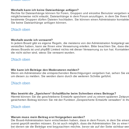
Weshalb kann ich keine Dateianhänge anfügen?
Rechte für Dateianhänge können für Foren, Gruppen und einzelne Benutzer vergeben we
möglicherweise nicht erlaubt, Dateianhänge in dem Forum anzufügen, in dem Sie Ihren 
bestimmte Gruppen dürfen Dateien hochladen. Sie können einen Administrator kontaktieren
Sie keine Dateianhänge anfügen können.
Nach oben
Weshalb wurde ich verwarnt?
In jedem Board gibt es eigene Regeln, die meistens von der Administration festgelegt 
verstoßen haben, kann sie Ihnen eine Verwarnung erteilen. Bitte beachten Sie, dass die
dieses Boards ist und phpBB Limited nichts mit dieser Verwarnung zu tun hat. Kontaktiere
die nicht sicher sind, wieso Sie verwarnt wurden.
Nach oben
Wie kann ich Beiträge den Moderatoren melden?
Wenn ein Administrator die entsprechenden Berechtigungen vergeben hat, sehen Sie ein
um diesen zu melden. Sie werden dann durch die weiteren Schritte geführt.
Nach oben
Was bewirkt die „Speichern“-Schaltfläche beim Schreiben eines Beitrags?
Hiermit können Sie die geschriebene Entwürfe speichern und zu einem späteren Zeitpu
gesicherten Beitrag können Sie mit der Funktion „Gespeicherte Entwürfe verwalten“ in I
Nach oben
Warum muss mein Beitrag erst freigegeben werden?
Die Board-Administration kann entschieden haben, dass in dem Forum, in dem Sie einen B
zuerst geprüft werden müssen. Es ist auch möglich, dass die Administration Sie zu eine
bei denen sie die Beiträge erst begutachten möchte, bevor sie auf der Seite sichtbar wer