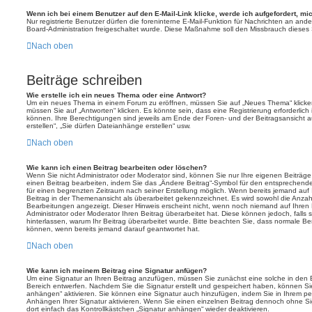
Wenn ich bei einem Benutzer auf den E-Mail-Link klicke, werde ich aufgefordert, m
Nur registrierte Benutzer dürfen die foreninterne E-Mail-Funktion für Nachrichten an ande
Board-Administration freigeschaltet wurde. Diese Maßnahme soll den Missbrauch dieses
Nach oben
Beiträge schreiben
Wie erstelle ich ein neues Thema oder eine Antwort?
Um ein neues Thema in einem Forum zu eröffnen, müssen Sie auf „Neues Thema“ klicken
müssen Sie auf „Antworten“ klicken. Es könnte sein, dass eine Registrierung erforderlich 
können. Ihre Berechtigungen sind jeweils am Ende der Foren- und der Beitragsansicht a
erstellen“, „Sie dürfen Dateianhänge erstellen“ usw.
Nach oben
Wie kann ich einen Beitrag bearbeiten oder löschen?
Wenn Sie nicht Administrator oder Moderator sind, können Sie nur Ihre eigenen Beiträg
einen Beitrag bearbeiten, indem Sie das „Ändere Beitrag“-Symbol für den entsprechenden 
für einen begrenzten Zeitraum nach seiner Erstellung möglich. Wenn bereits jemand auf I
Beitrag in der Themenansicht als überarbeitet gekennzeichnet. Es wird sowohl die Anzahl
Bearbeitungen angezeigt. Dieser Hinweis erscheint nicht, wenn noch niemand auf Ihren 
Administrator oder Moderator Ihren Beitrag überarbeitet hat. Diese können jedoch, falls si
hinterlassen, warum Ihr Beitrag überarbeitet wurde. Bitte beachten Sie, dass normale Be
können, wenn bereits jemand darauf geantwortet hat.
Nach oben
Wie kann ich meinem Beitrag eine Signatur anfügen?
Um eine Signatur an Ihren Beitrag anzufügen, müssen Sie zunächst eine solche in den E
Bereich entwerfen. Nachdem Sie die Signatur erstellt und gespeichert haben, können Si
anhängen“ aktivieren. Sie können eine Signatur auch hinzufügen, indem Sie in Ihrem p
Anhängen Ihrer Signatur aktivieren. Wenn Sie einen einzelnen Beitrag dennoch ohne S
dort einfach das Kontrollkästchen „Signatur anhängen“ wieder deaktivieren.