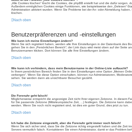
„Alle Cookies löschen“ löscht die Cookies, die phpBB erstellt hat und die dafür sorgen,
Außerdem ermöglichen Cookies einige Funktionen, wie beispielsweise den „Gelesen“-Stat
Administration aktiviert wurden. Wenn Sie Probleme bei der An- oder Abmeldung haben,
löschen.
Nach oben
Benutzerpräferenzen und -einstellungen
Wie kann ich meine Einstellungen ändern?
Wenn Sie sich registriert haben, werden alle Ihre Einstellungen in der Datenbank des B
gehen Sie in den „Persönlichen Bereich“; der Link dazu wird meist oben auf der Seite an
Benutzernamen klicken. Dort können Sie alle Ihre Einstellungen ändern.
Nach oben
Wie kann ich verhindern, dass mein Benutzername in der Online-Liste auftaucht?
In Ihrem persönlichen Bereich finden Sie in den Einstellungen eine Option „Meinen Onli
verbergen“. Wenn Sie diese Option einschalten, können nur Administratoren, Moderatore
sehen. Sie werden dann als unsichtbarer Besucher gezählt.
Nach oben
Die Forenuhr geht falsch!
Möglicherweise entspricht die angezeigte Zeit nicht Ihrer eigenen Zeitzone. In diesem Fall
für Sie passende Zeitzone (Mitteleuropäische Zeit, ...) festlegen. Die Zeitzone kann dabe
werden. Wenn Sie noch nicht registriert sind, ist dies ein guter Grund, dies jetzt zu tun.
Nach oben
Ich habe die Zeitzone eingestellt, aber die Forenuhr geht immer noch falsch!
Wenn Sie sich sicher sind, dass Sie die Zeitzone richtig eingestellt haben und die Zeit tr
Servers vermutlich falsch. Kontaktieren Sie einen Administrator, damit er das Problem b