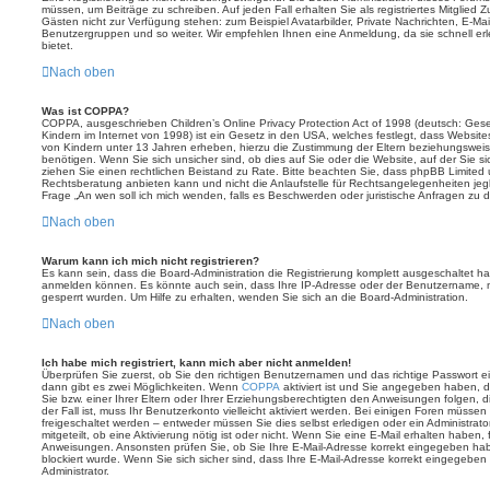
müssen, um Beiträge zu schreiben. Auf jeden Fall erhalten Sie als registriertes Mitglied Z
Gästen nicht zur Verfügung stehen: zum Beispiel Avatarbilder, Private Nachrichten, E-Mail
Benutzergruppen und so weiter. Wir empfehlen Ihnen eine Anmeldung, da sie schnell erled
bietet.
Nach oben
Was ist COPPA?
COPPA, ausgeschrieben Children’s Online Privacy Protection Act of 1998 (deutsch: Ges
Kindern im Internet von 1998) ist ein Gesetz in den USA, welches festlegt, dass Website
von Kindern unter 13 Jahren erheben, hierzu die Zustimmung der Eltern beziehungswei
benötigen. Wenn Sie sich unsicher sind, ob dies auf Sie oder die Website, auf der Sie sich
ziehen Sie einen rechtlichen Beistand zu Rate. Bitte beachten Sie, dass phpBB Limited 
Rechtsberatung anbieten kann und nicht die Anlaufstelle für Rechtsangelegenheiten jeglic
Frage „An wen soll ich mich wenden, falls es Beschwerden oder juristische Anfragen zu
Nach oben
Warum kann ich mich nicht registrieren?
Es kann sein, dass die Board-Administration die Registrierung komplett ausgeschaltet h
anmelden können. Es könnte auch sein, dass Ihre IP-Adresse oder der Benutzername, mi
gesperrt wurden. Um Hilfe zu erhalten, wenden Sie sich an die Board-Administration.
Nach oben
Ich habe mich registriert, kann mich aber nicht anmelden!
Überprüfen Sie zuerst, ob Sie den richtigen Benutzernamen und das richtige Passwort
dann gibt es zwei Möglichkeiten. Wenn
COPPA
aktiviert ist und Sie angegeben haben, d
Sie bzw. einer Ihrer Eltern oder Ihrer Erziehungsberechtigten den Anweisungen folgen, d
der Fall ist, muss Ihr Benutzerkonto vielleicht aktiviert werden. Bei einigen Foren müsse
freigeschaltet werden – entweder müssen Sie dies selbst erledigen oder ein Administrato
mitgeteilt, ob eine Aktivierung nötig ist oder nicht. Wenn Sie eine E-Mail erhalten haben
Anweisungen. Ansonsten prüfen Sie, ob Sie Ihre E-Mail-Adresse korrekt eingegeben hab
blockiert wurde. Wenn Sie sich sicher sind, dass Ihre E-Mail-Adresse korrekt eingegebe
Administrator.