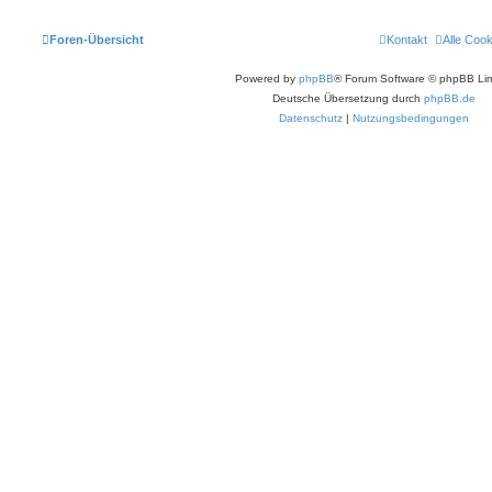
Foren-Übersicht
Kontakt
Alle Coo
Powered by
phpBB
® Forum Software © phpBB Lim
Deutsche Übersetzung durch
phpBB.de
Datenschutz
|
Nutzungsbedingungen