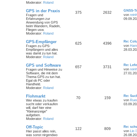
Moderator:
Roland
GPS in der Praxis
GNSS-Tr
375
2632
von
rein
Fragen und
Erfahrungen zur
09.09.20
Anwendung von GPS
beim Wandern, Radeln,
Fliegen usw.
Moderator:
Roland
GPS-Empfänger
Re: Col
625
4396
von
Hans
Fragen zu GPS-
Empfängern und alles
28.03.20
was damit zu tun hat.
Moderator:
Roland
GPS und Software
Re: Lef
657
3731
von
rein
Fragen und Hinweise zu
Software, die mit dem
27.01.20
Thema GPS zu tun hat.
Egal ob PC oder
Handheld.
Moderator:
Roland
Flohmarkt
Re: Suc
70
159
von
Rued
Wer etwas zu kaufen
sucht oder verkaufen
03.09.20
will, darf hier eine
"Kleinanzeige"
aufgeben.
Moderator:
Roland
Off-Topic
Re: sch
122
809
von
Lio
Hier passt alles rein,
was sonst nirgendwo
26.08.20