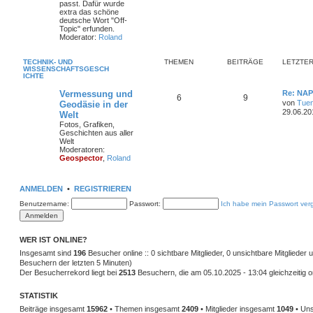
passt. Dafür wurde
extra das schöne
deutsche Wort "Off-
Topic" erfunden.
Moderator:
Roland
TECHNIK- UND
THEMEN
BEITRÄGE
LETZTER
WISSENSCHAFTSGESCH
ICHTE
Vermessung und
Re: NAP
6
9
von
Tuen
Geodäsie in der
29.06.20
Welt
Fotos, Grafiken,
Geschichten aus aller
Welt
Moderatoren:
Geospector
,
Roland
ANMELDEN
•
REGISTRIEREN
Benutzername:
Passwort:
Ich habe mein Passwort ver
WER IST ONLINE?
Insgesamt sind
196
Besucher online :: 0 sichtbare Mitglieder, 0 unsichtbare Mitglieder
Besuchern der letzten 5 Minuten)
Der Besucherrekord liegt bei
2513
Besuchern, die am 05.10.2025 - 13:04 gleichzeitig o
STATISTIK
Beiträge insgesamt
15962
• Themen insgesamt
2409
• Mitglieder insgesamt
1049
• Uns