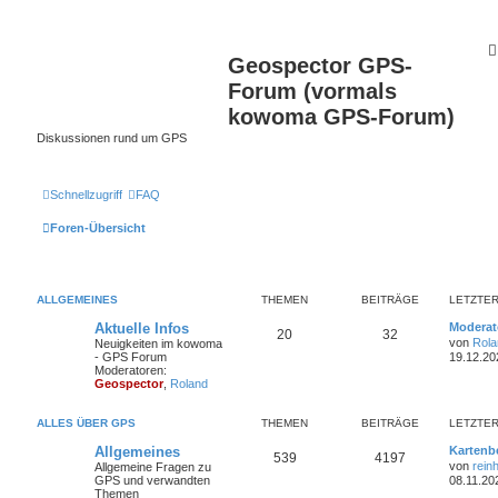
Geospector GPS-
Forum (vormals
kowoma GPS-Forum)
Diskussionen rund um GPS
Schnellzugriff
FAQ
Foren-Übersicht
ALLGEMEINES
THEMEN
BEITRÄGE
LETZTER
Aktuelle Infos
Moderato
20
32
von
Rola
Neuigkeiten im kowoma
- GPS Forum
19.12.20
Moderatoren:
Geospector
,
Roland
ALLES ÜBER GPS
THEMEN
BEITRÄGE
LETZTER
Allgemeines
Kartenb
539
4197
von
rein
Allgemeine Fragen zu
GPS und verwandten
08.11.20
Themen