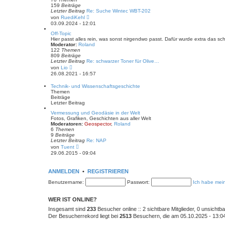
r
159
Beiträge
B
Letzter Beitrag
Re: Suche Wintec WBT-202
e
N
von
RuediKehl
i
e
03.09.2024 - 12:01
t
u
r
e
Off-Topic
a
s
Hier passt alles rein, was sonst nirgendwo passt. Dafür wurde extra das s
g
t
Moderator:
Roland
e
122
Themen
r
809
Beiträge
B
Letzter Beitrag
Re: schwarzer Toner für Olive…
e
N
von
Lio
i
e
26.08.2021 - 16:57
t
u
r
e
Technik- und Wissenschaftsgeschichte
a
s
Themen
g
t
Beiträge
e
Letzter Beitrag
r
B
Vermessung und Geodäsie in der Welt
e
Fotos, Grafiken, Geschichten aus aller Welt
i
Moderatoren:
Geospector
,
Roland
t
6
Themen
r
9
Beiträge
a
Letzter Beitrag
Re: NAP
g
N
von
Tuent
e
29.06.2015 - 09:04
u
e
s
ANMELDEN
•
REGISTRIEREN
t
e
Benutzername:
Passwort:
Ich habe mei
r
B
e
WER IST ONLINE?
i
t
Insgesamt sind
233
Besucher online :: 2 sichtbare Mitglieder, 0 unsicht
r
Der Besucherrekord liegt bei
2513
Besuchern, die am 05.10.2025 - 13:04 
a
g