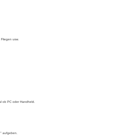
Fliegen usw.
al ob PC oder Handheld.
e" aufgeben.