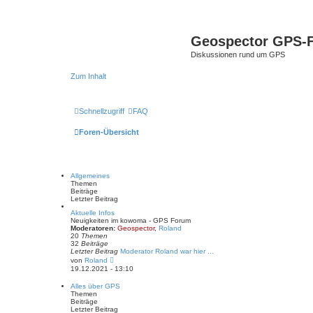
Geospector GPS-
Diskussionen rund um GPS
Zum Inhalt
Schnellzugriff
FAQ
Foren-Übersicht
Allgemeines
Themen
Beiträge
Letzter Beitrag
Aktuelle Infos
Neuigkeiten im kowoma - GPS Forum
Moderatoren:
Geospector
,
Roland
20
Themen
32
Beiträge
Letzter Beitrag
Moderator Roland war hier ...
N
von
Roland
e
19.12.2021 - 13:10
u
e
Alles über GPS
s
Themen
t
Beiträge
e
Letzter Beitrag
r