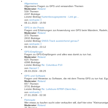
B
Allgemeines
e
Allgemeine Fragen zu GPS und verwandten Themen
i
Moderator:
Roland
t
539
Themen
r
4197
Beiträge
a
Letzter Beitrag
Kartenbezugssysteme - Link ge…
g
N
von
reinhardz
e
08.11.2023 - 15:50
u
e
GPS in der Praxis
s
Fragen und Erfahrungen zur Anwendung von GPS beim Wandern, Radeln, 
t
Moderator:
Roland
e
375
Themen
r
2632
Beiträge
B
Letzter Beitrag
GNSS-Track ausreichend genau?
e
N
von
reinhardz
i
e
09.09.2024 - 23:12
t
u
r
e
GPS-Empfänger
a
s
Fragen zu GPS-Empfängern und alles was damit zu tun hat.
g
t
Moderator:
Roland
e
625
Themen
r
4396
Beiträge
B
Letzter Beitrag
Re: Columbus P10
e
N
von
Hansol
i
e
28.03.2024 - 06:25
t
u
r
e
GPS und Software
a
s
Fragen und Hinweise zu Software, die mit dem Thema GPS zu tun hat. Eg
g
t
Moderator:
Roland
e
657
Themen
r
3731
Beiträge
B
Letzter Beitrag
Re: Lefebure-NTRIP-Client-Nut…
e
N
von
reinhardz
i
e
27.01.2026 - 02:30
t
u
r
e
Flohmarkt
a
s
Wer etwas zu kaufen sucht oder verkaufen will, darf hier eine "Kleinanzeig
g
t
Moderator:
Roland
e
70
Themen