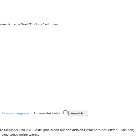
chöne deutsche Wort "Off-Topic" erfunden.
n Passwort vergessen
|
Angemeldet bleiben
bare Mitglieder und 231 Gäste (basierend auf den aktiven Besuchern der letzten 5 Minuten)
gleichzeitig online waren.