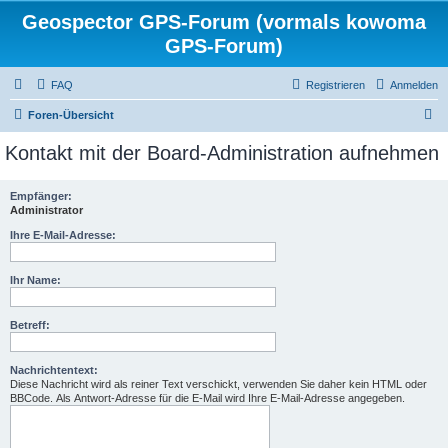
Geospector GPS-Forum (vormals kowoma
GPS-Forum)
FAQ
Registrieren
Anmelden
S
Foren-Übersicht
u
Kontakt mit der Board-Administration aufnehmen
c
h
Empfänger:
Administrator
e
Ihre E-Mail-Adresse:
Ihr Name:
Betreff:
Nachrichtentext:
Diese Nachricht wird als reiner Text verschickt, verwenden Sie daher kein HTML oder
BBCode. Als Antwort-Adresse für die E-Mail wird Ihre E-Mail-Adresse angegeben.