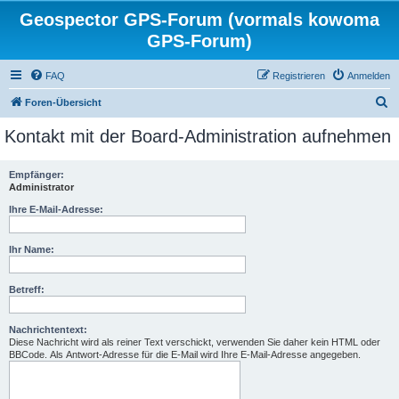
Geospector GPS-Forum (vormals kowoma
GPS-Forum)
FAQ
Registrieren
Anmelden
S
Foren-Übersicht
u
Kontakt mit der Board-Administration aufnehmen
c
h
Empfänger:
Administrator
e
Ihre E-Mail-Adresse:
Ihr Name:
Betreff:
Nachrichtentext:
Diese Nachricht wird als reiner Text verschickt, verwenden Sie daher kein HTML oder
BBCode. Als Antwort-Adresse für die E-Mail wird Ihre E-Mail-Adresse angegeben.