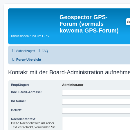
Geospector GPS-
Forum (vormals
kowoma GPS-Forum)
Diskussionen rund um GPS
Schnellzugriff
FAQ
Foren-Übersicht
Kontakt mit der Board-Administration aufnehm
Empfänger:
Administrator
Ihre E-Mail-Adresse:
Ihr Name:
Betreff:
Nachrichtentext:
Diese Nachricht wird als reiner
Text verschickt, verwenden Sie