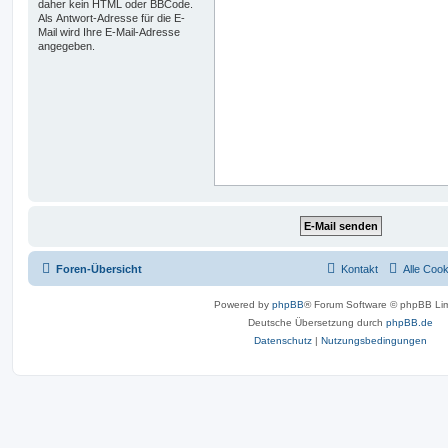
daher kein HTML oder BBCode.
Als Antwort-Adresse für die E-
Mail wird Ihre E-Mail-Adresse
angegeben.
Foren-Übersicht
Kontakt
Alle Coo
Powered by
phpBB
® Forum Software © phpBB Lim
Deutsche Übersetzung durch
phpBB.de
Datenschutz
|
Nutzungsbedingungen