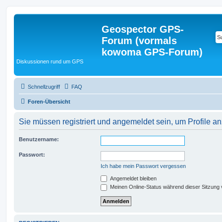
Geospector GPS-
Forum (vormals
kowoma GPS-Forum)
Diskussionen rund um GPS
Schnellzugriff
FAQ
Foren-Übersicht
Sie müssen registriert und angemeldet sein, um Profile 
Benutzername:
Passwort:
Ich habe mein Passwort vergessen
Angemeldet bleiben
Meinen Online-Status während dieser Sitzung