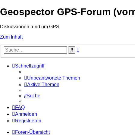
Geospector GPS-Forum (vo
Diskussionen rund um GPS
Zum Inhalt
Erweiterte
Suche
Suche
Schnellzugriff
Unbeantwortete Themen
Aktive Themen
Suche
FAQ
Anmelden
Registrieren
Foren-Übersicht