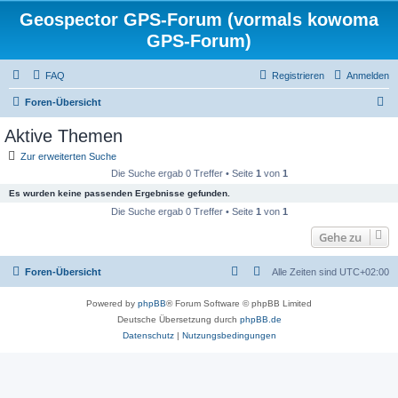
Geospector GPS-Forum (vormals kowoma
GPS-Forum)
FAQ
Registrieren
Anmelden
S
Foren-Übersicht
u
Aktive Themen
c
Zur erweiterten Suche
h
Die Suche ergab 0 Treffer • Seite
1
von
1
e
Es wurden keine passenden Ergebnisse gefunden.
Die Suche ergab 0 Treffer • Seite
1
von
1
Gehe zu
Foren-Übersicht
Alle Zeiten sind
UTC+02:00
Powered by
phpBB
® Forum Software © phpBB Limited
Deutsche Übersetzung durch
phpBB.de
Datenschutz
|
Nutzungsbedingungen