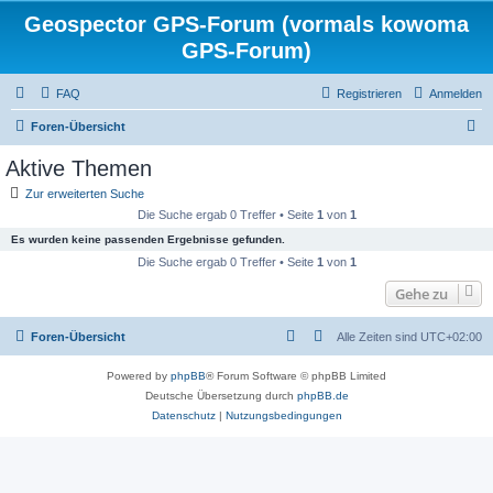
Geospector GPS-Forum (vormals kowoma
GPS-Forum)
FAQ
Registrieren
Anmelden
S
Foren-Übersicht
u
Aktive Themen
c
Zur erweiterten Suche
h
Die Suche ergab 0 Treffer • Seite
1
von
1
e
Es wurden keine passenden Ergebnisse gefunden.
Die Suche ergab 0 Treffer • Seite
1
von
1
Gehe zu
Foren-Übersicht
Alle Zeiten sind
UTC+02:00
Powered by
phpBB
® Forum Software © phpBB Limited
Deutsche Übersetzung durch
phpBB.de
Datenschutz
|
Nutzungsbedingungen