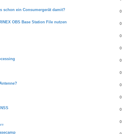
t's schon ein Consumergerät damit?
0
RINEX OBS Base Station File nutzen
0
0
0
ocessing
0
0
 Antenne?
0
0
GNSS
0
0
are
 Basecamp