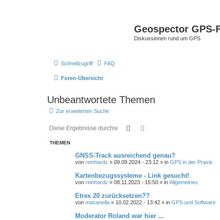
Geospector GPS-
Diskussionen rund um GPS
Schnellzugriff
FAQ
Foren-Übersicht
Unbeantwortete Themen
Zur erweiterten Suche
Suche
Erweiterte Suche
THEMEN
GNSS-Track ausreichend genau?
von
reinhardz
» 09.09.2024 - 23:12 » in
GPS in der Praxis
Kartenbezugssysteme - Link gesucht!
von
reinhardz
» 08.11.2023 - 15:50 » in
Allgemeines
Etrex 20 zurücksetzen??
von
masanella
» 10.02.2022 - 13:42 » in
GPS und Software
Moderator Roland war hier ...