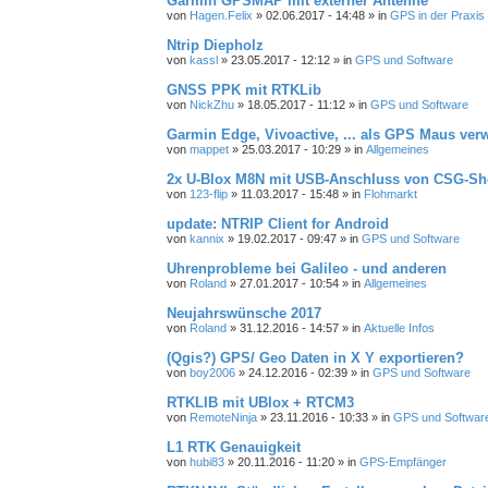
Garmin GPSMAP mit externer Antenne
von
Hagen.Felix
» 02.06.2017 - 14:48 » in
GPS in der Praxis
Ntrip Diepholz
von
kassl
» 23.05.2017 - 12:12 » in
GPS und Software
GNSS PPK mit RTKLib
von
NickZhu
» 18.05.2017 - 11:12 » in
GPS und Software
Garmin Edge, Vivoactive, ... als GPS Maus ve
von
mappet
» 25.03.2017 - 10:29 » in
Allgemeines
2x U-Blox M8N mit USB-Anschluss von CSG-S
von
123-flip
» 11.03.2017 - 15:48 » in
Flohmarkt
update: NTRIP Client for Android
von
kannix
» 19.02.2017 - 09:47 » in
GPS und Software
Uhrenprobleme bei Galileo - und anderen
von
Roland
» 27.01.2017 - 10:54 » in
Allgemeines
Neujahrswünsche 2017
von
Roland
» 31.12.2016 - 14:57 » in
Aktuelle Infos
(Qgis?) GPS/ Geo Daten in X Y exportieren?
von
boy2006
» 24.12.2016 - 02:39 » in
GPS und Software
RTKLIB mit UBlox + RTCM3
von
RemoteNinja
» 23.11.2016 - 10:33 » in
GPS und Softwar
L1 RTK Genauigkeit
von
hubi83
» 20.11.2016 - 11:20 » in
GPS-Empfänger