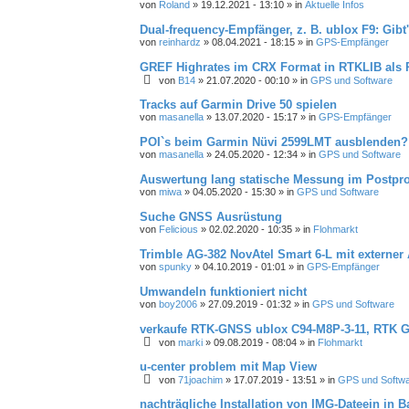
von
Roland
» 19.12.2021 - 13:10 » in
Aktuelle Infos
Dual-frequency-Empfänger, z. B. ublox F9: Gib
von
reinhardz
» 08.04.2021 - 18:15 » in
GPS-Empfänger
GREF Highrates im CRX Format in RTKLIB als 
von
B14
» 21.07.2020 - 00:10 » in
GPS und Software
Tracks auf Garmin Drive 50 spielen
von
masanella
» 13.07.2020 - 15:17 » in
GPS-Empfänger
POI`s beim Garmin Nüvi 2599LMT ausblenden?
von
masanella
» 24.05.2020 - 12:34 » in
GPS und Software
Auswertung lang statische Messung im Postpr
von
miwa
» 04.05.2020 - 15:30 » in
GPS und Software
Suche GNSS Ausrüstung
von
Felicious
» 02.02.2020 - 10:35 » in
Flohmarkt
Trimble AG-382 NovAtel Smart 6-L mit externer
von
spunky
» 04.10.2019 - 01:01 » in
GPS-Empfänger
Umwandeln funktioniert nicht
von
boy2006
» 27.09.2019 - 01:32 » in
GPS und Software
verkaufe RTK-GNSS ublox C94-M8P-3-11, RTK 
von
marki
» 09.08.2019 - 08:04 » in
Flohmarkt
u-center problem mit Map View
von
71joachim
» 17.07.2019 - 13:51 » in
GPS und Softw
nachträgliche Installation von IMG-Dateein in