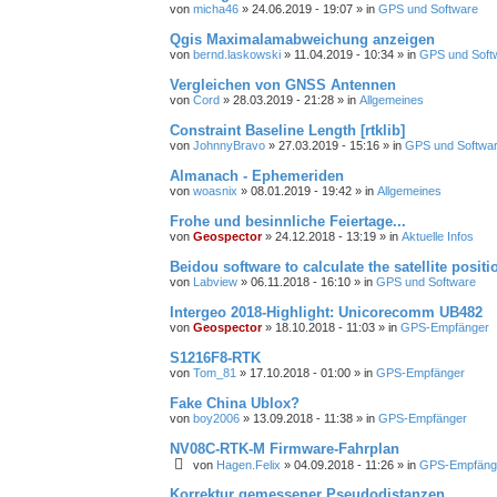
von
micha46
» 24.06.2019 - 19:07 » in
GPS und Software
Qgis Maximalamabweichung anzeigen
von
bernd.laskowski
» 11.04.2019 - 10:34 » in
GPS und Soft
Vergleichen von GNSS Antennen
von
Cord
» 28.03.2019 - 21:28 » in
Allgemeines
Constraint Baseline Length [rtklib]
von
JohnnyBravo
» 27.03.2019 - 15:16 » in
GPS und Softwa
Almanach - Ephemeriden
von
woasnix
» 08.01.2019 - 19:42 » in
Allgemeines
Frohe und besinnliche Feiertage...
von
Geospector
» 24.12.2018 - 13:19 » in
Aktuelle Infos
Beidou software to calculate the satellite positi
von
Labview
» 06.11.2018 - 16:10 » in
GPS und Software
Intergeo 2018-Highlight: Unicorecomm UB482
von
Geospector
» 18.10.2018 - 11:03 » in
GPS-Empfänger
S1216F8‐RTK
von
Tom_81
» 17.10.2018 - 01:00 » in
GPS-Empfänger
Fake China Ublox?
von
boy2006
» 13.09.2018 - 11:38 » in
GPS-Empfänger
NV08C-RTK-M Firmware-Fahrplan
von
Hagen.Felix
» 04.09.2018 - 11:26 » in
GPS-Empfäng
Korrektur gemessener Pseudodistanzen