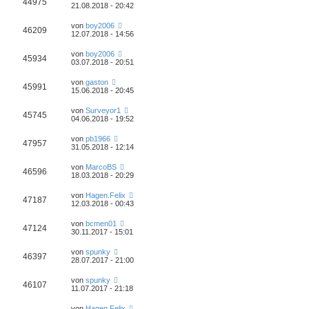
44975
21.08.2018 - 20:42
von
boy2006
46209
12.07.2018 - 14:56
von
boy2006
45934
03.07.2018 - 20:51
von
gaston
45991
15.06.2018 - 20:45
von
Surveyor1
45745
04.06.2018 - 19:52
von
pb1966
47957
31.05.2018 - 12:14
von
MarcoBS
46596
18.03.2018 - 20:29
von
Hagen.Felix
47187
12.03.2018 - 00:43
von
bcmen01
47124
30.11.2017 - 15:01
von
spunky
46397
28.07.2017 - 21:00
von
spunky
46107
11.07.2017 - 21:18
von
Hagen.Felix