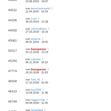
44691
24.06.2019 - 19:07
von
bernd.laskowski
44532
11.04.2019 - 10:34
von
Cord
44206
28.03.2019 - 21:28
von
JohnnyBravo
44550
27.03.2019 - 15:16
von
woasnix
45081
08.01.2019 - 19:42
von
Geospector
50317
24.12.2018 - 13:19
von
Labview
45250
06.11.2018 - 16:10
von
Geospector
47774
18.10.2018 - 11:03
von
Tom_81
46558
17.10.2018 - 01:00
von
boy2006
46410
13.09.2018 - 11:38
von
Hagen.Felix
46748
04.09.2018 - 11:26
von
SomeNick