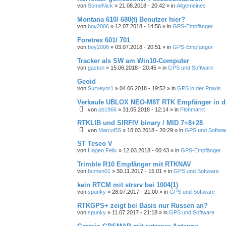
von
SomeNick
» 21.08.2018 - 20:42 » in
Allgemeines
Montana 610/ 680(t) Benutzer hier?
von
boy2006
» 12.07.2018 - 14:56 » in
GPS-Empfänger
Foretrex 601/ 701
von
boy2006
» 03.07.2018 - 20:51 » in
GPS-Empfänger
Tracker als SW am Win10-Computer
von
gaston
» 15.06.2018 - 20:45 » in
GPS und Software
Geoid
von
Surveyor1
» 04.06.2018 - 19:52 » in
GPS in der Praxis
Verkaufe UBLOX NEO-M8T RTK Empfänger in d
von
pb1966
» 31.05.2018 - 12:14 » in
Flohmarkt
RTKLIB und SIRFIV binary / MID 7+8+28
von
MarcoBS
» 18.03.2018 - 20:29 » in
GPS und Softwa
ST Teseo V
von
Hagen.Felix
» 12.03.2018 - 00:43 » in
GPS-Empfänger
Trimble R10 Empfänger mit RTKNAV
von
bcmen01
» 30.11.2017 - 15:01 » in
GPS und Software
kein RTCM mit strsrv bei 1004(1)
von
spunky
» 28.07.2017 - 21:00 » in
GPS und Software
RTKGPS+ zeigt bei Basis nur Russen an?
von
spunky
» 11.07.2017 - 21:18 » in
GPS und Software