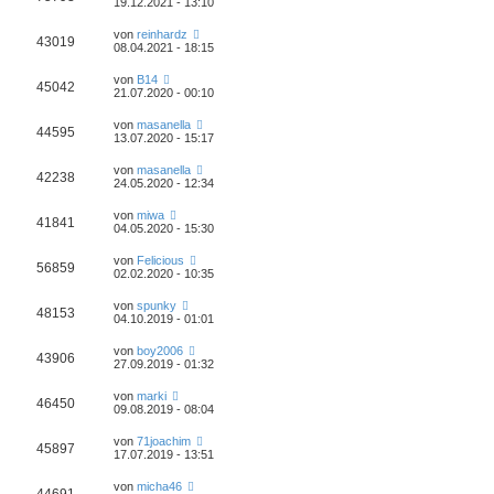
19.12.2021 - 13:10
von
reinhardz
43019
08.04.2021 - 18:15
von
B14
45042
21.07.2020 - 00:10
von
masanella
44595
13.07.2020 - 15:17
von
masanella
42238
24.05.2020 - 12:34
von
miwa
41841
04.05.2020 - 15:30
von
Felicious
56859
02.02.2020 - 10:35
von
spunky
48153
04.10.2019 - 01:01
von
boy2006
43906
27.09.2019 - 01:32
von
marki
46450
09.08.2019 - 08:04
von
71joachim
45897
17.07.2019 - 13:51
von
micha46