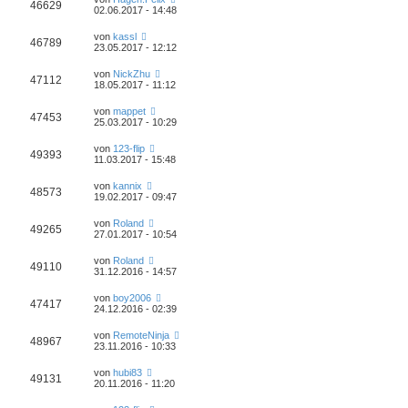
46629
02.06.2017 - 14:48
von
kassl
46789
23.05.2017 - 12:12
von
NickZhu
47112
18.05.2017 - 11:12
von
mappet
47453
25.03.2017 - 10:29
von
123-flip
49393
11.03.2017 - 15:48
von
kannix
48573
19.02.2017 - 09:47
von
Roland
49265
27.01.2017 - 10:54
von
Roland
49110
31.12.2016 - 14:57
von
boy2006
47417
24.12.2016 - 02:39
von
RemoteNinja
48967
23.11.2016 - 10:33
von
hubi83
49131
20.11.2016 - 11:20