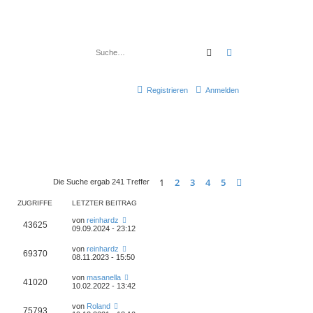
Suche
Erweiterte Suche
Registrieren
Anmelden
1
2
3
4
5
Nächste
Die Suche ergab 241 Treffer
ZUGRIFFE
LETZTER BEITRAG
von
reinhardz
43625
09.09.2024 - 23:12
von
reinhardz
69370
08.11.2023 - 15:50
von
masanella
41020
10.02.2022 - 13:42
von
Roland
75793