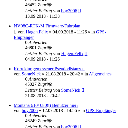
46452
Zugriffe
Letzter Beitrag
von
boy2006
13.09.2018 - 11:38
NV08C-RTK-M Firmware-Fahrplan
von
Hagen.Felix
» 04.09.2018 - 11:26 » in
GPS-
Empfänger
0
Antworten
46801
Zugriffe
Letzter Beitrag
von
Hagen.Felix
04.09.2018 - 11:26
Korrektur gemessener Pseudodistanzen
von
SomeNick
» 21.08.2018 - 20:42 » in
Allgemeines
0
Antworten
45027
Zugriffe
Letzter Beitrag
von
SomeNick
21.08.2018 - 20:42
Montana 610/ 680(t) Benutzer hier?
von
boy2006
» 12.07.2018 - 14:56 » in
GPS-Empfänger
0
Antworten
46249
Zugriffe
Letzter Beitrag
von
boy2006