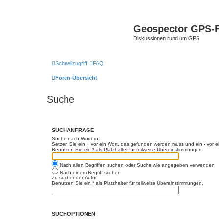
Geospector GPS-
Diskussionen rund um GPS
Schnellzugriff
FAQ
Foren-Übersicht
Suche
SUCHANFRAGE
Suche nach Wörtern:
Setzen Sie ein
+
vor ein Wort, das gefunden werden muss und ein
-
vor e
Benutzen Sie ein * als Platzhalter für teilweise Übereinstimmungen.
Nach allen Begriffen suchen oder Suche wie angegeben verwenden
Nach einem Begriff suchen
Zu suchender Autor:
Benutzen Sie ein * als Platzhalter für teilweise Übereinstimmungen.
SUCHOPTIONEN