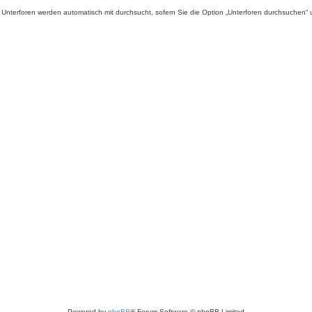
Unterforen werden automatisch mit durchsucht, sofern Sie die Option „Unterforen durchsuchen“ u
Powered by
phpBB
® Forum Software © phpBB Limited