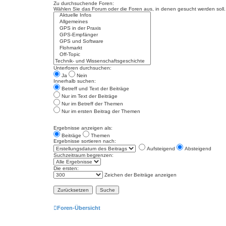
Zu durchsuchende Foren:
Wählen Sie das Forum oder die Foren aus, in denen gesucht werden soll. 
Unterforen durchsuchen:
Ja
Nein
Innerhalb suchen:
Betreff und Text der Beiträge
Nur im Text der Beiträge
Nur im Betreff der Themen
Nur im ersten Beitrag der Themen
Ergebnisse anzeigen als:
Beiträge
Themen
Ergebnisse sortieren nach:
Aufsteigend
Absteigend
Suchzeitraum begrenzen:
Die ersten:
Zeichen der Beiträge anzeigen
Foren-Übersicht