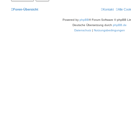
Foren-Übersicht
Kontakt
Alle Coo
Powered by
phpBB
® Forum Software © phpBB Lim
Deutsche Übersetzung durch
phpBB.de
Datenschutz
|
Nutzungsbedingungen