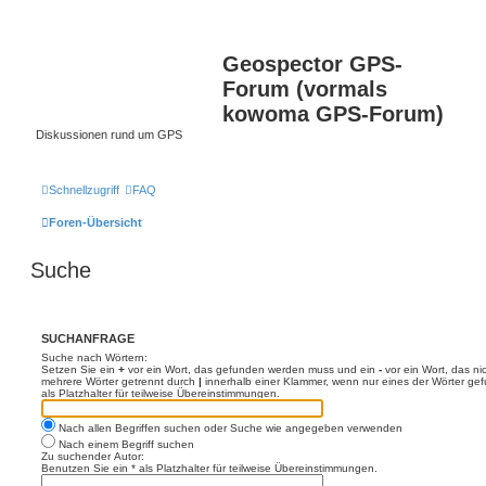
Geospector GPS-
Forum (vormals
kowoma GPS-Forum)
Diskussionen rund um GPS
Schnellzugriff
FAQ
Foren-Übersicht
Suche
SUCHANFRAGE
Suche nach Wörtern:
Setzen Sie ein
+
vor ein Wort, das gefunden werden muss und ein
-
vor ein Wort, das n
mehrere Wörter getrennt durch
|
innerhalb einer Klammer, wenn nur eines der Wörter ge
als Platzhalter für teilweise Übereinstimmungen.
Nach allen Begriffen suchen oder Suche wie angegeben verwenden
Nach einem Begriff suchen
Zu suchender Autor:
Benutzen Sie ein * als Platzhalter für teilweise Übereinstimmungen.