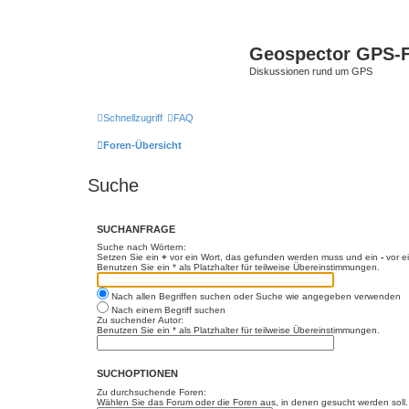
Geospector GPS-
Diskussionen rund um GPS
Schnellzugriff
FAQ
Foren-Übersicht
Suche
SUCHANFRAGE
Suche nach Wörtern:
Setzen Sie ein
+
vor ein Wort, das gefunden werden muss und ein
-
vor e
Benutzen Sie ein * als Platzhalter für teilweise Übereinstimmungen.
Nach allen Begriffen suchen oder Suche wie angegeben verwenden
Nach einem Begriff suchen
Zu suchender Autor:
Benutzen Sie ein * als Platzhalter für teilweise Übereinstimmungen.
SUCHOPTIONEN
Zu durchsuchende Foren:
Wählen Sie das Forum oder die Foren aus, in denen gesucht werden soll. 