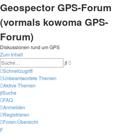
Geospector GPS-Forum
(vormals kowoma GPS-
Forum)
Diskussionen rund um GPS
Zum Inhalt
Erweiterte
Suche
Suche
Schnellzugriff
Unbeantwortete Themen
Aktive Themen
Suche
FAQ
Anmelden
Registrieren
Foren-Übersicht
Suche