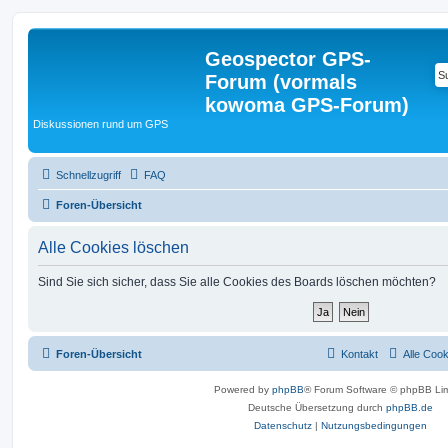
Geospector GPS-
Forum (vormals
kowoma GPS-Forum)
Diskussionen rund um GPS
Schnellzugriff
FAQ
Foren-Übersicht
Alle Cookies löschen
Sind Sie sich sicher, dass Sie alle Cookies des Boards löschen möchten?
Foren-Übersicht
Kontakt
Alle Coo
Powered by
phpBB
® Forum Software © phpBB Lim
Deutsche Übersetzung durch
phpBB.de
Datenschutz
|
Nutzungsbedingungen