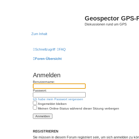
Geospector GPS-
Diskussionen rund um GPS
Zum Inhalt
Schnellzugriff
FAQ
Foren-Übersicht
Anmelden
Benutzername:
Passwort:
Ich habe mein Passwort vergessen
Angemeldet bleiben
Meinen Online-Status während dieser Sitzung verbergen
REGISTRIEREN
Sie müssen in diesem Forum registriert sein, um sich anmelden zu könn