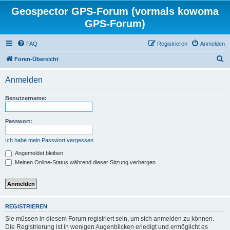
Geospector GPS-Forum (vormals kowoma
GPS-Forum)
FAQ
Registrieren
Anmelden
S
Foren-Übersicht
u
Anmelden
c
h
Benutzername:
e
Passwort:
Ich habe mein Passwort vergessen
Angemeldet bleiben
Meinen Online-Status während dieser Sitzung verbergen
REGISTRIEREN
Sie müssen in diesem Forum registriert sein, um sich anmelden zu können.
Die Registrierung ist in wenigen Augenblicken erledigt und ermöglicht es