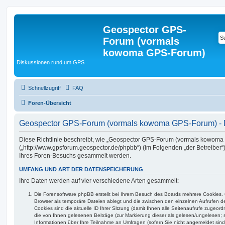
Geospector GPS-
Forum (vormals
kowoma GPS-Forum)
Diskussionen rund um GPS
Schnellzugriff
FAQ
Foren-Übersicht
Geospector GPS-Forum (vormals kowoma GPS-Forum) - 
Diese Richtlinie beschreibt, wie „Geospector GPS-Forum (vormals kowom
(„http://www.gpsforum.geospector.de/phpbb“) (im Folgenden „der Betreiber
Ihres Foren-Besuchs gesammelt werden.
UMFANG UND ART DER DATENSPEICHERUNG
Ihre Daten werden auf vier verschiedene Arten gesammelt:
Die Forensoftware phpBB erstellt bei Ihrem Besuch des Boards mehrere Cookies. Co
Browser als temporäre Dateien ablegt und die zwischen den einzelnen Aufrufen de
Cookies sind die aktuelle ID Ihrer Sitzung (damit Ihnen alle Seitenaufrufe zugeo
die von Ihnen gelesenen Beiträge (zur Markierung dieser als gelesen/ungelesen; 
Informationen über Ihre Teilnahme an Umfragen (sofern Sie nicht angemeldet sind