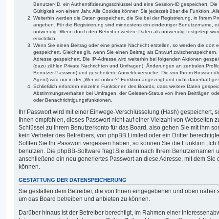
Benutzer-ID, ein Authentifizierungsschlüssel und eine Session-ID gespeichert. D
Gültigkeit von einem Jahr. Alle Cookies können Sie jederzeit über die Funktion „Al
Weiterhin werden die Daten gespeichert, die Sie bei der Registrierung, in Ihrem Pr
angeben. Für die Registrierung sind mindestens ein eindeutiger Benutzername, e
notwendig. Wenn durch den Betreiber weitere Daten als notwendig festgelegt wurde
ersichtlich.
Wenn Sie einen Beitrag oder eine private Nachricht erstellen, so werden die dor
gespeichert. Gleiches gilt, wenn Sie einen Beitrag als Entwurf zwischenspeichern. 
Adresse gespeichert. Die IP-Adresse wird weiterhin bei folgenden Aktionen gesp
(dazu zählen Private Nachrichten und Umfragen), Änderungen an zentralen Profild
Benutzer-Passwort) und gescheiterte Anmeldeversuche. Die von Ihrem Browser üb
Agent) wird nur in der „Wer ist online?“-Funktion angezeigt und nicht dauerhaft ge
Schließlich erfordern einzelne Funktionen des Boards, dass weitere Daten gespei
Abstimmungsverhalten bei Umfragen, der Gelesen-Status von Ihren Beiträgen oder
oder Benachrichtigungsfunktionen.
Ihr Passwort wird mit einer Einwege-Verschlüsselung (Hash) gespeichert, so
Ihnen empfohlen, dieses Passwort nicht auf einer Vielzahl von Webseiten z
Schlüssel zu Ihrem Benutzerkonto für das Board, also gehen Sie mit ihm s
kein Vertreter des Betreibers, von phpBB Limited oder ein Dritter berechtig
Sollten Sie Ihr Passwort vergessen haben, so können Sie die Funktion „Ic
benutzen. Die phpBB-Software fragt Sie dann nach Ihrem Benutzernamen u
anschließend ein neu generiertes Passwort an diese Adresse, mit dem Sie 
können.
GESTATTUNG DER DATENSPEICHERUNG
Sie gestatten dem Betreiber, die von Ihnen eingegebenen und oben näher s
um das Board betreiben und anbieten zu können.
Darüber hinaus ist der Betreiber berechtigt, im Rahmen einer Interessen