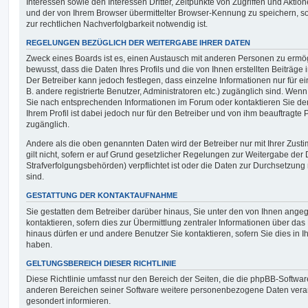
Interessen sowie den Interessen Dritter, Zeitpunkte von Zugriffen und Akti
und der von Ihrem Browser übermittelter Browser-Kennung zu speichern, s
zur rechtlichen Nachverfolgbarkeit notwendig ist.
REGELUNGEN BEZÜGLICH DER WEITERGABE IHRER DATEN
Zweck eines Boards ist es, einen Austausch mit anderen Personen zu ermög
bewusst, dass die Daten Ihres Profils und die von Ihnen erstellten Beiträge
Der Betreiber kann jedoch festlegen, dass einzelne Informationen nur für e
B. andere registrierte Benutzer, Administratoren etc.) zugänglich sind. We
Sie nach entsprechenden Informationen im Forum oder kontaktieren Sie den
Ihrem Profil ist dabei jedoch nur für den Betreiber und von ihm beauftragte
zugänglich.
Andere als die oben genannten Daten wird der Betreiber nur mit Ihrer Zust
gilt nicht, sofern er auf Grund gesetzlicher Regelungen zur Weitergabe der 
Strafverfolgungsbehörden) verpflichtet ist oder die Daten zur Durchsetzung r
sind.
GESTATTUNG DER KONTAKTAUFNAHME
Sie gestatten dem Betreiber darüber hinaus, Sie unter den von Ihnen ang
kontaktieren, sofern dies zur Übermittlung zentraler Informationen über das 
hinaus dürfen er und andere Benutzer Sie kontaktieren, sofern Sie dies in I
haben.
GELTUNGSBEREICH DIESER RICHTLINIE
Diese Richtlinie umfasst nur den Bereich der Seiten, die die phpBB-Softwar
anderen Bereichen seiner Software weitere personenbezogene Daten verarb
gesondert informieren.