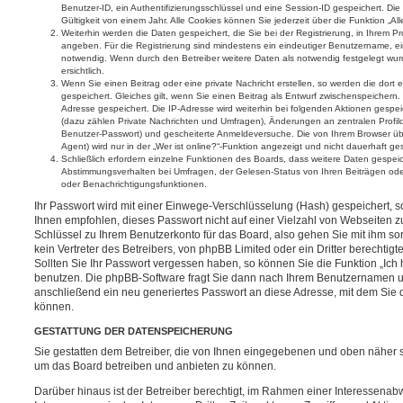
Benutzer-ID, ein Authentifizierungsschlüssel und eine Session-ID gespeichert. D
Gültigkeit von einem Jahr. Alle Cookies können Sie jederzeit über die Funktion „Al
Weiterhin werden die Daten gespeichert, die Sie bei der Registrierung, in Ihrem Pr
angeben. Für die Registrierung sind mindestens ein eindeutiger Benutzername, e
notwendig. Wenn durch den Betreiber weitere Daten als notwendig festgelegt wurde
ersichtlich.
Wenn Sie einen Beitrag oder eine private Nachricht erstellen, so werden die dor
gespeichert. Gleiches gilt, wenn Sie einen Beitrag als Entwurf zwischenspeichern. 
Adresse gespeichert. Die IP-Adresse wird weiterhin bei folgenden Aktionen gesp
(dazu zählen Private Nachrichten und Umfragen), Änderungen an zentralen Profild
Benutzer-Passwort) und gescheiterte Anmeldeversuche. Die von Ihrem Browser üb
Agent) wird nur in der „Wer ist online?“-Funktion angezeigt und nicht dauerhaft ge
Schließlich erfordern einzelne Funktionen des Boards, dass weitere Daten gespei
Abstimmungsverhalten bei Umfragen, der Gelesen-Status von Ihren Beiträgen oder
oder Benachrichtigungsfunktionen.
Ihr Passwort wird mit einer Einwege-Verschlüsselung (Hash) gespeichert, so
Ihnen empfohlen, dieses Passwort nicht auf einer Vielzahl von Webseiten z
Schlüssel zu Ihrem Benutzerkonto für das Board, also gehen Sie mit ihm s
kein Vertreter des Betreibers, von phpBB Limited oder ein Dritter berechtig
Sollten Sie Ihr Passwort vergessen haben, so können Sie die Funktion „Ic
benutzen. Die phpBB-Software fragt Sie dann nach Ihrem Benutzernamen u
anschließend ein neu generiertes Passwort an diese Adresse, mit dem Sie 
können.
GESTATTUNG DER DATENSPEICHERUNG
Sie gestatten dem Betreiber, die von Ihnen eingegebenen und oben näher s
um das Board betreiben und anbieten zu können.
Darüber hinaus ist der Betreiber berechtigt, im Rahmen einer Interessen