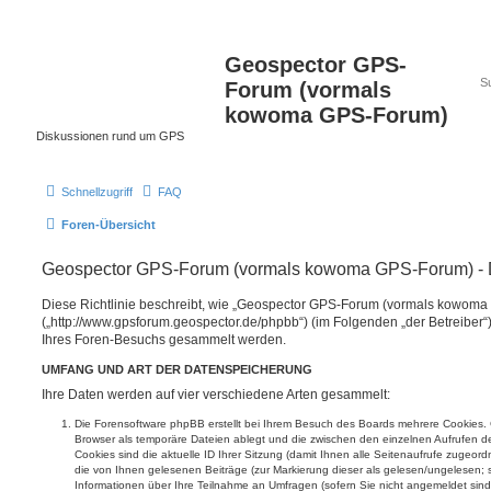
Geospector GPS-
Forum (vormals
kowoma GPS-Forum)
Diskussionen rund um GPS
Schnellzugriff
FAQ
Foren-Übersicht
Geospector GPS-Forum (vormals kowoma GPS-Forum) - 
Diese Richtlinie beschreibt, wie „Geospector GPS-Forum (vormals kowom
(„http://www.gpsforum.geospector.de/phpbb“) (im Folgenden „der Betreiber
Ihres Foren-Besuchs gesammelt werden.
UMFANG UND ART DER DATENSPEICHERUNG
Ihre Daten werden auf vier verschiedene Arten gesammelt:
Die Forensoftware phpBB erstellt bei Ihrem Besuch des Boards mehrere Cookies. Co
Browser als temporäre Dateien ablegt und die zwischen den einzelnen Aufrufen de
Cookies sind die aktuelle ID Ihrer Sitzung (damit Ihnen alle Seitenaufrufe zugeo
die von Ihnen gelesenen Beiträge (zur Markierung dieser als gelesen/ungelesen; 
Informationen über Ihre Teilnahme an Umfragen (sofern Sie nicht angemeldet sind