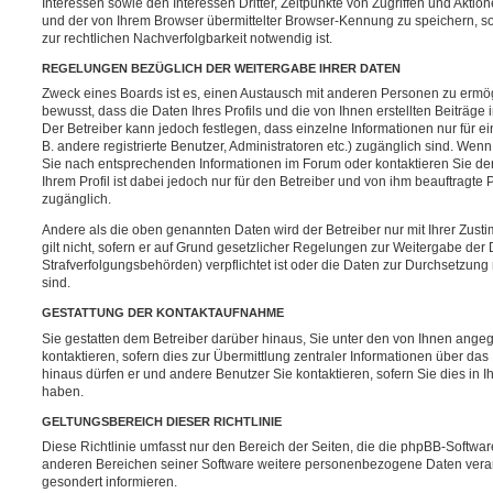
Interessen sowie den Interessen Dritter, Zeitpunkte von Zugriffen und Akti
und der von Ihrem Browser übermittelter Browser-Kennung zu speichern, s
zur rechtlichen Nachverfolgbarkeit notwendig ist.
REGELUNGEN BEZÜGLICH DER WEITERGABE IHRER DATEN
Zweck eines Boards ist es, einen Austausch mit anderen Personen zu ermög
bewusst, dass die Daten Ihres Profils und die von Ihnen erstellten Beiträge
Der Betreiber kann jedoch festlegen, dass einzelne Informationen nur für e
B. andere registrierte Benutzer, Administratoren etc.) zugänglich sind. We
Sie nach entsprechenden Informationen im Forum oder kontaktieren Sie den
Ihrem Profil ist dabei jedoch nur für den Betreiber und von ihm beauftragte
zugänglich.
Andere als die oben genannten Daten wird der Betreiber nur mit Ihrer Zust
gilt nicht, sofern er auf Grund gesetzlicher Regelungen zur Weitergabe der 
Strafverfolgungsbehörden) verpflichtet ist oder die Daten zur Durchsetzung r
sind.
GESTATTUNG DER KONTAKTAUFNAHME
Sie gestatten dem Betreiber darüber hinaus, Sie unter den von Ihnen ang
kontaktieren, sofern dies zur Übermittlung zentraler Informationen über das 
hinaus dürfen er und andere Benutzer Sie kontaktieren, sofern Sie dies in I
haben.
GELTUNGSBEREICH DIESER RICHTLINIE
Diese Richtlinie umfasst nur den Bereich der Seiten, die die phpBB-Softwar
anderen Bereichen seiner Software weitere personenbezogene Daten verarb
gesondert informieren.