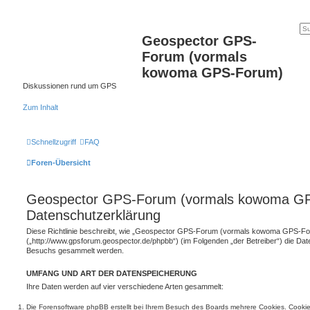
Geospector GPS-
Forum (vormals
kowoma GPS-Forum)
Diskussionen rund um GPS
Zum Inhalt
Schnellzugriff
FAQ
Foren-Übersicht
Geospector GPS-Forum (vormals kowoma GP
Datenschutzerklärung
Diese Richtlinie beschreibt, wie „Geospector GPS-Forum (vormals kowoma GPS-F
(„http://www.gpsforum.geospector.de/phpbb“) (im Folgenden „der Betreiber“) die Da
Besuchs gesammelt werden.
UMFANG UND ART DER DATENSPEICHERUNG
Ihre Daten werden auf vier verschiedene Arten gesammelt:
Die Forensoftware phpBB erstellt bei Ihrem Besuch des Boards mehrere Cookies. Cookies 