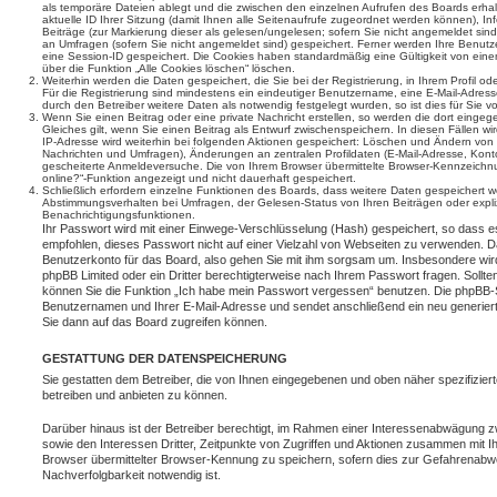
als temporäre Dateien ablegt und die zwischen den einzelnen Aufrufen des Boards erhalt
aktuelle ID Ihrer Sitzung (damit Ihnen alle Seitenaufrufe zugeordnet werden können), I
Beiträge (zur Markierung dieser als gelesen/ungelesen; sofern Sie nicht angemeldet sin
an Umfragen (sofern Sie nicht angemeldet sind) gespeichert. Ferner werden Ihre Benutzer
eine Session-ID gespeichert. Die Cookies haben standardmäßig eine Gültigkeit von einem
über die Funktion „Alle Cookies löschen“ löschen.
Weiterhin werden die Daten gespeichert, die Sie bei der Registrierung, in Ihrem Profil 
Für die Registrierung sind mindestens ein eindeutiger Benutzername, eine E-Mail-Adre
durch den Betreiber weitere Daten als notwendig festgelegt wurden, so ist dies für Sie vo
Wenn Sie einen Beitrag oder eine private Nachricht erstellen, so werden die dort einge
Gleiches gilt, wenn Sie einen Beitrag als Entwurf zwischenspeichern. In diesen Fällen wi
IP-Adresse wird weiterhin bei folgenden Aktionen gespeichert: Löschen und Ändern von 
Nachrichten und Umfragen), Änderungen an zentralen Profildaten (E-Mail-Adresse, Kont
gescheiterte Anmeldeversuche. Die von Ihrem Browser übermittelte Browser-Kennzeichnung
online?“-Funktion angezeigt und nicht dauerhaft gespeichert.
Schließlich erfordern einzelne Funktionen des Boards, dass weitere Daten gespeichert 
Abstimmungsverhalten bei Umfragen, der Gelesen-Status von Ihren Beiträgen oder expli
Benachrichtigungsfunktionen.
Ihr Passwort wird mit einer Einwege-Verschlüsselung (Hash) gespeichert, so dass es
empfohlen, dieses Passwort nicht auf einer Vielzahl von Webseiten zu verwenden. D
Benutzerkonto für das Board, also gehen Sie mit ihm sorgsam um. Insbesondere wird 
phpBB Limited oder ein Dritter berechtigterweise nach Ihrem Passwort fragen. Sollt
können Sie die Funktion „Ich habe mein Passwort vergessen“ benutzen. Die phpBB-S
Benutzernamen und Ihrer E-Mail-Adresse und sendet anschließend ein neu generier
Sie dann auf das Board zugreifen können.
GESTATTUNG DER DATENSPEICHERUNG
Sie gestatten dem Betreiber, die von Ihnen eingegebenen und oben näher spezifizie
betreiben und anbieten zu können.
Darüber hinaus ist der Betreiber berechtigt, im Rahmen einer Interessenabwägung z
sowie den Interessen Dritter, Zeitpunkte von Zugriffen und Aktionen zusammen mit I
Browser übermittelter Browser-Kennung zu speichern, sofern dies zur Gefahrenabwe
Nachverfolgbarkeit notwendig ist.