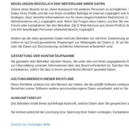
REGELUNGEN BEZÜGLICH DER WEITERGABE IHRER DATEN
Zweck eines Boards ist es, einen Austausch mit anderen Personen zu ermöglichen. S
Daten Ihres Profils und die von Ihnen erstellten Beiträge im Internet zugänglich sein
festlegen, dass einzelne Informationen nur für einen eingeschränkten Nutzerkreis (z. 
Administratoren etc.) zugänglich sind. Wenn Sie Fragen dazu haben, suchen Sie na
Forum oder kontaktieren Sie den Betreiber. Die E-Mail-Adresse aus Ihrem Profil ist d
von ihm beauftragte Personen (Administratoren) zugänglich.
Andere als die oben genannten Daten wird der Betreiber nur mit Ihrer Zustimmung an D
sofern er auf Grund gesetzlicher Regelungen zur Weitergabe der Daten (z. B. an Stra
oder die Daten zur Durchsetzung rechtlicher Interessen erforderlich sind.
GESTATTUNG DER KONTAKTAUFNAHME
Sie gestatten dem Betreiber darüber hinaus, Sie unter den von Ihnen angegebenen Ko
zur Übermittlung zentraler Informationen über das Board erforderlich ist. Darüber h
kontaktieren, sofern Sie dies in Ihrem persönlichen Bereich gestattet haben.
GELTUNGSBEREICH DIESER RICHTLINIE
Diese Richtlinie umfasst nur den Bereich der Seiten, die die phpBB-Software umfasse
Bereichen seiner Software weitere personenbezogene Daten verarbeitet, wird er Sie 
AUSKUNFTSRECHT
Der Betreiber erteilt Ihnen auf Anfrage Auskunft, welche Daten über Sie gespeichert s
Sie können jederzeit die Löschung bzw. Sperrung Ihrer Daten verlangen. Kontaktieren 
Zurück zur vorherigen Seite