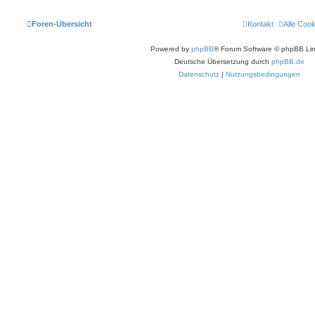
Foren-Übersicht
Kontakt
Alle Coo
Powered by
phpBB
® Forum Software © phpBB Lim
Deutsche Übersetzung durch
phpBB.de
Datenschutz
|
Nutzungsbedingungen