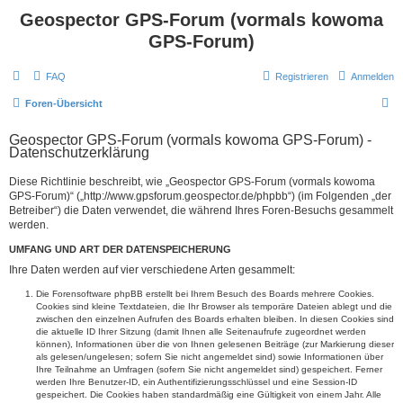
Geospector GPS-Forum (vormals kowoma
GPS-Forum)
FAQ
Registrieren
Anmelden
S
Foren-Übersicht
u
Geospector GPS-Forum (vormals kowoma GPS-Forum) -
c
Datenschutzerklärung
h
Diese Richtlinie beschreibt, wie „Geospector GPS-Forum (vormals kowoma
e
GPS-Forum)“ („http://www.gpsforum.geospector.de/phpbb“) (im Folgenden „der
Betreiber“) die Daten verwendet, die während Ihres Foren-Besuchs gesammelt
werden.
UMFANG UND ART DER DATENSPEICHERUNG
Ihre Daten werden auf vier verschiedene Arten gesammelt:
Die Forensoftware phpBB erstellt bei Ihrem Besuch des Boards mehrere Cookies.
Cookies sind kleine Textdateien, die Ihr Browser als temporäre Dateien ablegt und die
zwischen den einzelnen Aufrufen des Boards erhalten bleiben. In diesen Cookies sind
die aktuelle ID Ihrer Sitzung (damit Ihnen alle Seitenaufrufe zugeordnet werden
können), Informationen über die von Ihnen gelesenen Beiträge (zur Markierung dieser
als gelesen/ungelesen; sofern Sie nicht angemeldet sind) sowie Informationen über
Ihre Teilnahme an Umfragen (sofern Sie nicht angemeldet sind) gespeichert. Ferner
werden Ihre Benutzer-ID, ein Authentifizierungsschlüssel und eine Session-ID
gespeichert. Die Cookies haben standardmäßig eine Gültigkeit von einem Jahr. Alle