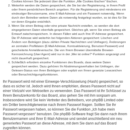
Cookies können Sie jederzeit über die Funktion „Alle Cookies löschen“ löschen.
Weiterhin werden die Daten gespeichert, die Sie bei der Registrierung, in Ihrem Profil
oder Ihrem persönlichem Bereich angeben. Für die Registrierung sind mindestens ein
eindeutiger Benutzername, eine E-Mail-Adresse und ein Passwort notwendig. Wenn
durch den Betreiber weitere Daten als notwendig festgelegt wurden, so ist dies für Sie
vor deren Eingabe ersichtlich.
Wenn Sie einen Beitrag oder eine private Nachricht erstellen, so werden die dort
eingegebenen Daten ebenfalls gespeichert. Gleiches gilt, wenn Sie einen Beitrag als
Entwurf zwischenspeichern. In diesen Fällen wird auch Ihre IP-Adresse gespeichert.
Die IP-Adresse wird weiterhin bei folgenden Aktionen gespeichert: Löschen und
Ändern von Beiträgen (dazu zählen Private Nachrichten und Umfragen), Änderungen
an zentralen Profildaten (E-Mail-Adresse, Kontoaktivierung, Benutzer-Passwort) und
gescheiterte Anmeldeversuche. Die von Ihrem Browser übermittelte Browser-
Kennzeichnung (User Agent) wird nur in der „Wer ist online?“-Funktion angezeigt und
nicht dauerhaft gespeichert.
Schließlich erfordern einzelne Funktionen des Boards, dass weitere Daten
gespeichert werden. Dazu gehören Ihr Abstimmungsverhalten bei Umfragen, der
Gelesen-Status von Ihren Beiträgen oder explizit von Ihnen gesetzte Lesezeichen
oder Benachrichtigungsfunktionen.
Ihr Passwort wird mit einer Einwege-Verschlüsselung (Hash) gespeichert, so
dass es sicher ist. Jedoch wird Ihnen empfohlen, dieses Passwort nicht auf
einer Vielzahl von Webseiten zu verwenden. Das Passwort ist Ihr Schlüssel zu
Ihrem Benutzerkonto für das Board, also gehen Sie mit ihm sorgsam um.
Insbesondere wird Sie kein Vertreter des Betreibers, von phpBB Limited oder
ein Dritter berechtigterweise nach Ihrem Passwort fragen. Sollten Sie Ihr
Passwort vergessen haben, so können Sie die Funktion „Ich habe mein
Passwort vergessen“ benutzen. Die phpBB-Software fragt Sie dann nach Ihrem
Benutzernamen und Ihrer E-Mail-Adresse und sendet anschließend ein neu
generiertes Passwort an diese Adresse, mit dem Sie dann auf das Board
zugreifen können.