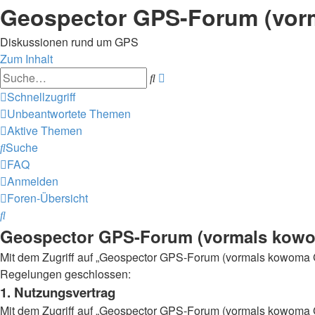
Geospector GPS-Forum (vo
Diskussionen rund um GPS
Zum Inhalt
Erweiterte
Suche
Suche
Schnellzugriff
Unbeantwortete Themen
Aktive Themen
Suche
FAQ
Anmelden
Foren-Übersicht
Suche
Geospector GPS-Forum (vormals kowo
Mit dem Zugriff auf „Geospector GPS-Forum (vormals kowoma G
Regelungen geschlossen:
1. Nutzungsvertrag
Mit dem Zugriff auf „Geospector GPS-Forum (vormals kowoma G