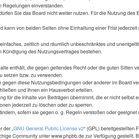
en Regelungen einverstanden.
rfen Sie das Board nicht weiter nutzen. Für die Nutzung des Boa
 kann von beiden Seiten ohne Einhaltung einer Frist jederzeit
n einfaches, zeitlich und räumlich unbeschränktes und unentgel
ch Kündigung des Nutzungsvertrages bestehen.
nhalte enthält, die gegen geltendes Recht oder die guten Sitten
 zu setzen bzw. zu verwenden.
en gegen diese Nutzungsbedingungen oder anderer im Board ve
ließen und Ihnen ein Hausverbot erteilen.
 für die Inhalte von Beiträgen übernimmt, die er nicht selbst er
ionen jederzeit zu löschen oder zu sperren.
uändern, sofern sie gegen o. g. Regeln verstoßen oder geeignet
 der „
GNU General Public License v2
“ (GPL) bereitgestellte
hige Community unter www.phpbb.de zur Verfügung gestellt. Be