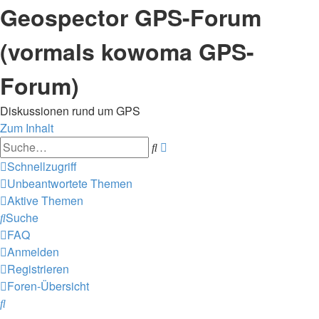
Geospector GPS-Forum
(vormals kowoma GPS-
Forum)
Diskussionen rund um GPS
Zum Inhalt
Erweiterte
Suche
Suche
Schnellzugriff
Unbeantwortete Themen
Aktive Themen
Suche
FAQ
Anmelden
Registrieren
Foren-Übersicht
Suche