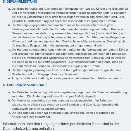
5. GEWÄHRLEISTUNG
Der Betreiber haftet mit Ausnahme der Verletzung von Leben, Körper und Gesundheit
und der Verletzung wesentlicher Vertragspflichten (Kardinalpflichten) nur für Schäden,
die auf ein vorsätzliches oder grob fahrlässiges Verhalten zurückzuführen sind. Dies
gilt auch für mittelbare Folgeschäden wie insbesondere entgangenen Gewinn.
Die Haftung ist gegenüber Verbrauchern außer bei vorsätzlichem oder grob
fahrlässigem Verhalten oder bei Schäden aus der Verletzung von Leben, Körper und
Gesundheit und der Verletzung wesentlicher Vertragspflichten (Kardinalpflichten) auf
die bei Vertragsschluss typischerweise vorhersehbaren Schäden und im übrigen der
Höhe nach auf die vertragstypischen Durchschnittsschäden begrenzt. Dies gilt auch
für mittelbare Folgeschäden wie insbesondere entgangenen Gewinn.
Die Haftung ist gegenüber Unternehmern außer bei der Verletzung von Leben, Körper
und Gesundheit oder vorsätzlichem oder grob fahrlässigem Verhalten des Betreibers
auf die bei Vertragsschluss typischerweise vorhersehbaren Schäden und im Übrigen
der Höhe nach auf die vertragstypischen Durchschnittsschäden begrenzt. Dies gilt
auch für mittelbare Schäden, insbesondere entgangenen Gewinn.
Die Haftungsbegrenzung der Absätze a bis c gilt sinngemäß auch zugunsten der
Mitarbeiter und Erfüllungsgehilfen des Betreibers.
Ansprüche für eine Haftung aus zwingendem nationalem Recht bleiben unberührt.
6. ÄNDERUNGSVORBEHALT
Der Betreiber ist berechtigt, die Nutzungsbedingungen und die Datenschutzerklärung
zu ändern. Die Änderung wird dem Nutzer per E-Mail mitgeteilt.
Der Nutzer ist berechtigt, den Änderungen zu widersprechen. Im Falle des
Widerspruchs erlischt das zwischen dem Betreiber und dem Nutzer bestehende
Vertragsverhältnis mit sofortiger Wirkung.
Die Änderungen gelten als anerkannt und verbindlich, wenn der Nutzer den
Änderungen zugestimmt hat.
Informationen über den Umgang mit Ihren persönlichen Daten sind in der
Datenschutzerklärung enthalten.