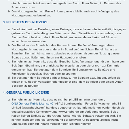
räumlich unbeschränktes und unentgeltliches Recht, Ihren Beitrag im Rahmen des
Boards zu nutzen.
Das Nutzungsrecht nach Punkt 2, Unterpunkt a bleibt auch nach Kündigung des
Nutzungsvertrages bestehen.
3. PFLICHTEN DES NUTZERS
Sie erklären mit der Erstellung eines Beitrags, dass er keine Inhalte enthält, die gegen
geltendes Recht oder die guten Sitten verstoßen. Sie erklären insbesondere, dass
Sie das Recht besitzen, die in Ihren Beiträgen verwendeten Links und Bilder zu
setzen bzw. zu verwenden.
Der Betreiber des Boards übt das Hausrecht aus. Bei Verstößen gegen diese
Nutzungsbedingungen oder anderer im Board veröffentlichten Regeln kann der
Betreiber Sie nach Abmahnung zeitweise oder dauerhaft von der Nutzung dieses
Boards ausschließen und Ihnen ein Hausverbot erteilen.
Sie nehmen zur Kenntnis, dass der Betreiber keine Verantwortung für die Inhalte von
Beiträgen übernimmt, die er nicht selbst erstellt hat oder die er nicht zur Kenntnis
genommen hat. Sie gestatten dem Betreiber, Ihr Benutzerkonto, Beiträge und
Funktionen jederzeit zu löschen oder zu sperren.
Sie gestatten dem Betreiber darüber hinaus, Ihre Beiträge abzuändern, sofern sie
gegen o. g. Regeln verstoßen oder geeignet sind, dem Betreiber oder einem Dritten
Schaden zuzufügen.
4. GENERAL PUBLIC LICENSE
Sie nehmen zur Kenntnis, dass es sich bei phpBB um eine unter der „
GNU General Public License v2
“ (GPL) bereitgestellten Foren-Software von phpBB
Limited (www.phpbb.com) handelt; deutschsprachige Informationen werden durch die
deutschsprachige Community unter www.phpbb.de zur Verfügung gestellt. Beide
haben keinen Einfluss auf die Art und Weise, wie die Software verwendet wird. Sie
können insbesondere die Verwendung der Software für bestimmte Zwecke nicht
untersagen oder auf Inhalte fremder Foren Einfluss nehmen.