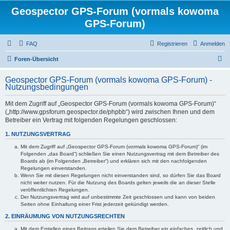
Geospector GPS-Forum (vormals kowoma
GPS-Forum)
FAQ
Registrieren
Anmelden
S
Foren-Übersicht
u
Geospector GPS-Forum (vormals kowoma GPS-Forum) -
c
Nutzungsbedingungen
h
Mit dem Zugriff auf „Geospector GPS-Forum (vormals kowoma GPS-Forum)“
e
(„http://www.gpsforum.geospector.de/phpbb“) wird zwischen Ihnen und dem
Betreiber ein Vertrag mit folgenden Regelungen geschlossen:
1. NUTZUNGSVERTRAG
Mit dem Zugriff auf „Geospector GPS-Forum (vormals kowoma GPS-Forum)“ (im
Folgenden „das Board“) schließen Sie einen Nutzungsvertrag mit dem Betreiber des
Boards ab (im Folgenden „Betreiber“) und erklären sich mit den nachfolgenden
Regelungen einverstanden.
Wenn Sie mit diesen Regelungen nicht einverstanden sind, so dürfen Sie das Board
nicht weiter nutzen. Für die Nutzung des Boards gelten jeweils die an dieser Stelle
veröffentlichten Regelungen.
Der Nutzungsvertrag wird auf unbestimmte Zeit geschlossen und kann von beiden
Seiten ohne Einhaltung einer Frist jederzeit gekündigt werden.
2. EINRÄUMUNG VON NUTZUNGSRECHTEN
Mit dem Erstellen eines Beitrags erteilen Sie dem Betreiber ein einfaches, zeitlich und