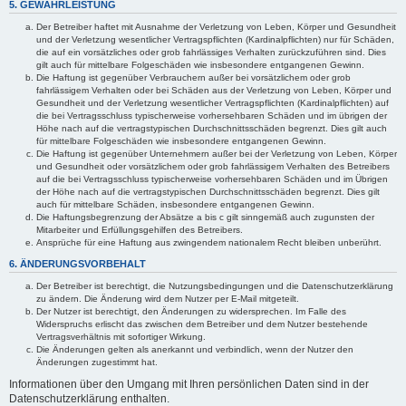
5. GEWÄHRLEISTUNG
Der Betreiber haftet mit Ausnahme der Verletzung von Leben, Körper und Gesundheit
und der Verletzung wesentlicher Vertragspflichten (Kardinalpflichten) nur für Schäden,
die auf ein vorsätzliches oder grob fahrlässiges Verhalten zurückzuführen sind. Dies
gilt auch für mittelbare Folgeschäden wie insbesondere entgangenen Gewinn.
Die Haftung ist gegenüber Verbrauchern außer bei vorsätzlichem oder grob
fahrlässigem Verhalten oder bei Schäden aus der Verletzung von Leben, Körper und
Gesundheit und der Verletzung wesentlicher Vertragspflichten (Kardinalpflichten) auf
die bei Vertragsschluss typischerweise vorhersehbaren Schäden und im übrigen der
Höhe nach auf die vertragstypischen Durchschnittsschäden begrenzt. Dies gilt auch
für mittelbare Folgeschäden wie insbesondere entgangenen Gewinn.
Die Haftung ist gegenüber Unternehmern außer bei der Verletzung von Leben, Körper
und Gesundheit oder vorsätzlichem oder grob fahrlässigem Verhalten des Betreibers
auf die bei Vertragsschluss typischerweise vorhersehbaren Schäden und im Übrigen
der Höhe nach auf die vertragstypischen Durchschnittsschäden begrenzt. Dies gilt
auch für mittelbare Schäden, insbesondere entgangenen Gewinn.
Die Haftungsbegrenzung der Absätze a bis c gilt sinngemäß auch zugunsten der
Mitarbeiter und Erfüllungsgehilfen des Betreibers.
Ansprüche für eine Haftung aus zwingendem nationalem Recht bleiben unberührt.
6. ÄNDERUNGSVORBEHALT
Der Betreiber ist berechtigt, die Nutzungsbedingungen und die Datenschutzerklärung
zu ändern. Die Änderung wird dem Nutzer per E-Mail mitgeteilt.
Der Nutzer ist berechtigt, den Änderungen zu widersprechen. Im Falle des
Widerspruchs erlischt das zwischen dem Betreiber und dem Nutzer bestehende
Vertragsverhältnis mit sofortiger Wirkung.
Die Änderungen gelten als anerkannt und verbindlich, wenn der Nutzer den
Änderungen zugestimmt hat.
Informationen über den Umgang mit Ihren persönlichen Daten sind in der
Datenschutzerklärung enthalten.