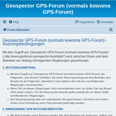
Geospector GPS-Forum (vormals kowoma
GPS-Forum)
FAQ
Registrieren
Anmelden
S
Foren-Übersicht
u
Geospector GPS-Forum (vormals kowoma GPS-Forum) -
c
Nutzungsbedingungen
h
Mit dem Zugriff auf „Geospector GPS-Forum (vormals kowoma GPS-Forum)“
e
(„http://www.gpsforum.geospector.de/phpbb“) wird zwischen Ihnen und dem
Betreiber ein Vertrag mit folgenden Regelungen geschlossen:
1. NUTZUNGSVERTRAG
Mit dem Zugriff auf „Geospector GPS-Forum (vormals kowoma GPS-Forum)“ (im
Folgenden „das Board“) schließen Sie einen Nutzungsvertrag mit dem Betreiber des
Boards ab (im Folgenden „Betreiber“) und erklären sich mit den nachfolgenden
Regelungen einverstanden.
Wenn Sie mit diesen Regelungen nicht einverstanden sind, so dürfen Sie das Board
nicht weiter nutzen. Für die Nutzung des Boards gelten jeweils die an dieser Stelle
veröffentlichten Regelungen.
Der Nutzungsvertrag wird auf unbestimmte Zeit geschlossen und kann von beiden
Seiten ohne Einhaltung einer Frist jederzeit gekündigt werden.
2. EINRÄUMUNG VON NUTZUNGSRECHTEN
Mit dem Erstellen eines Beitrags erteilen Sie dem Betreiber ein einfaches, zeitlich und