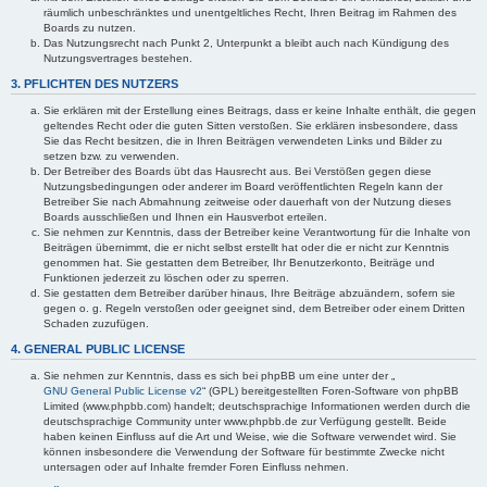
räumlich unbeschränktes und unentgeltliches Recht, Ihren Beitrag im Rahmen des
Boards zu nutzen.
Das Nutzungsrecht nach Punkt 2, Unterpunkt a bleibt auch nach Kündigung des
Nutzungsvertrages bestehen.
3. PFLICHTEN DES NUTZERS
Sie erklären mit der Erstellung eines Beitrags, dass er keine Inhalte enthält, die gegen
geltendes Recht oder die guten Sitten verstoßen. Sie erklären insbesondere, dass
Sie das Recht besitzen, die in Ihren Beiträgen verwendeten Links und Bilder zu
setzen bzw. zu verwenden.
Der Betreiber des Boards übt das Hausrecht aus. Bei Verstößen gegen diese
Nutzungsbedingungen oder anderer im Board veröffentlichten Regeln kann der
Betreiber Sie nach Abmahnung zeitweise oder dauerhaft von der Nutzung dieses
Boards ausschließen und Ihnen ein Hausverbot erteilen.
Sie nehmen zur Kenntnis, dass der Betreiber keine Verantwortung für die Inhalte von
Beiträgen übernimmt, die er nicht selbst erstellt hat oder die er nicht zur Kenntnis
genommen hat. Sie gestatten dem Betreiber, Ihr Benutzerkonto, Beiträge und
Funktionen jederzeit zu löschen oder zu sperren.
Sie gestatten dem Betreiber darüber hinaus, Ihre Beiträge abzuändern, sofern sie
gegen o. g. Regeln verstoßen oder geeignet sind, dem Betreiber oder einem Dritten
Schaden zuzufügen.
4. GENERAL PUBLIC LICENSE
Sie nehmen zur Kenntnis, dass es sich bei phpBB um eine unter der „
GNU General Public License v2
“ (GPL) bereitgestellten Foren-Software von phpBB
Limited (www.phpbb.com) handelt; deutschsprachige Informationen werden durch die
deutschsprachige Community unter www.phpbb.de zur Verfügung gestellt. Beide
haben keinen Einfluss auf die Art und Weise, wie die Software verwendet wird. Sie
können insbesondere die Verwendung der Software für bestimmte Zwecke nicht
untersagen oder auf Inhalte fremder Foren Einfluss nehmen.