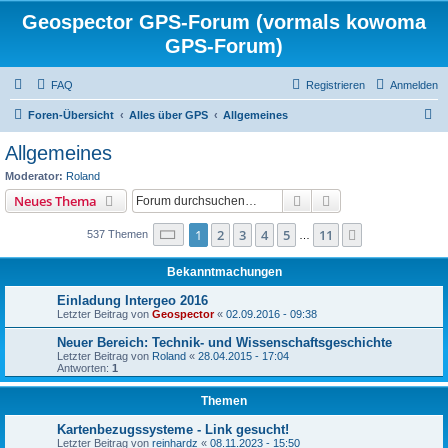
Geospector GPS-Forum (vormals kowoma
GPS-Forum)
FAQ
Registrieren
Anmelden
S
Foren-Übersicht
Alles über GPS
Allgemeines
u
Allgemeines
c
Moderator:
Roland
h
Suche
Erweiterte Suche
Neues Thema
e
Seite
1
von
11
1
2
3
4
5
11
Nächste
537 Themen
…
Bekanntmachungen
Einladung Intergeo 2016
Letzter Beitrag von
Geospector
«
02.09.2016 - 09:38
Neuer Bereich: Technik- und Wissenschaftsgeschichte
Letzter Beitrag von
Roland
«
28.04.2015 - 17:04
Antworten:
1
Themen
Kartenbezugssysteme - Link gesucht!
Letzter Beitrag von
reinhardz
«
08.11.2023 - 15:50