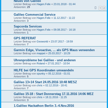
Neues von Galileo
Letzter Beitrag von
Hagen.Felix
«
23.01.2018 - 01:44
Antworten:
29
1
2
Galileo Commercial Service
Letzter Beitrag von
Hagen.Felix
«
11.12.2017 - 11:22
Antworten:
3
Sapcorda Services
Letzter Beitrag von
Hagen.Felix
«
09.08.2017 - 16:18
Antworten:
1
GPS REFERAT
Letzter Beitrag von
Geoworld
«
23.07.2017 - 19:59
Antworten:
7
Garmin Edge, Vivoactive, ... als GPS Maus verwenden
Letzter Beitrag von
mappet
«
25.03.2017 - 10:29
Uhrenprobleme bei Galileo - und anderen
Letzter Beitrag von
Roland
«
27.01.2017 - 10:54
HILFE bei GPS Koordinaten umwandeln
Letzter Beitrag von
spunky
«
05.12.2016 - 01:01
Antworten:
5
Galileo 13+14 Start 24.05.2016 10:48 MESZ
Letzter Beitrag von
chris
«
02.12.2016 - 18:41
Antworten:
7
Galileo 15-18 : Start Donnerstag 17.11.2016 14:06 MEZ
Letzter Beitrag von
chris
«
18.11.2016 - 11:25
Antworten:
3
1.Galileo Hackathon Berlin 3.-4.Nov.2016