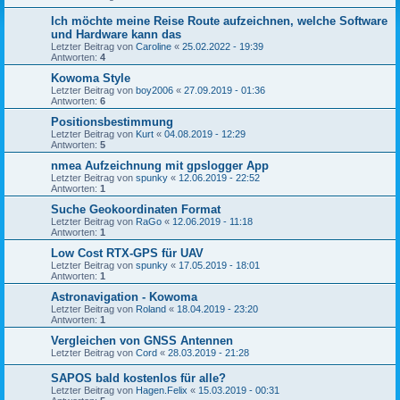
Ich möchte meine Reise Route aufzeichnen, welche Software
und Hardware kann das
Letzter Beitrag von
Caroline
«
25.02.2022 - 19:39
Antworten:
4
Kowoma Style
Letzter Beitrag von
boy2006
«
27.09.2019 - 01:36
Antworten:
6
Positionsbestimmung
Letzter Beitrag von
Kurt
«
04.08.2019 - 12:29
Antworten:
5
nmea Aufzeichnung mit gpslogger App
Letzter Beitrag von
spunky
«
12.06.2019 - 22:52
Antworten:
1
Suche Geokoordinaten Format
Letzter Beitrag von
RaGo
«
12.06.2019 - 11:18
Antworten:
1
Low Cost RTX-GPS für UAV
Letzter Beitrag von
spunky
«
17.05.2019 - 18:01
Antworten:
1
Astronavigation - Kowoma
Letzter Beitrag von
Roland
«
18.04.2019 - 23:20
Antworten:
1
Vergleichen von GNSS Antennen
Letzter Beitrag von
Cord
«
28.03.2019 - 21:28
SAPOS bald kostenlos für alle?
Letzter Beitrag von
Hagen.Felix
«
15.03.2019 - 00:31