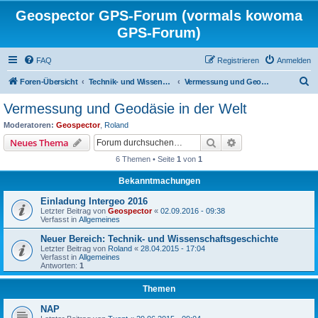
Geospector GPS-Forum (vormals kowoma
GPS-Forum)
FAQ
Registrieren
Anmelden
S
Foren-Übersicht
Technik- und Wissenschaftsgeschichte
Vermessung und Geodäsie in der Welt
u
Vermessung und Geodäsie in der Welt
c
Moderatoren:
Geospector
,
Roland
h
Suche
Erweiterte Suche
Neues Thema
e
6 Themen • Seite
1
von
1
Bekanntmachungen
Einladung Intergeo 2016
Letzter Beitrag von
Geospector
«
02.09.2016 - 09:38
Verfasst in
Allgemeines
Neuer Bereich: Technik- und Wissenschaftsgeschichte
Letzter Beitrag von
Roland
«
28.04.2015 - 17:04
Verfasst in
Allgemeines
Antworten:
1
Themen
NAP