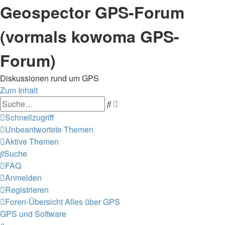
Geospector GPS-Forum
(vormals kowoma GPS-
Forum)
Diskussionen rund um GPS
Zum Inhalt
Erweiterte
Suche
Suche
Schnellzugriff
Unbeantwortete Themen
Aktive Themen
Suche
FAQ
Anmelden
Registrieren
Foren-Übersicht
Alles über GPS
GPS und Software