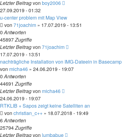
Letzter Beitrag
von
boy2006
27.09.2019 - 01:32
u-center problem mit Map View
von
71joachim
» 17.07.2019 - 13:51
0
Antworten
45897
Zugriffe
Letzter Beitrag
von
71joachim
17.07.2019 - 13:51
nachträgliche Installation von IMG-Dateein in Basecamp
von
micha46
» 24.06.2019 - 19:07
0
Antworten
44691
Zugriffe
Letzter Beitrag
von
micha46
24.06.2019 - 19:07
RTKLIB + Sapos zeigt keine Satelliten an
von
christian_c++
» 18.07.2018 - 19:49
6
Antworten
25794
Zugriffe
Letzter Beitrag
von
lumbabue