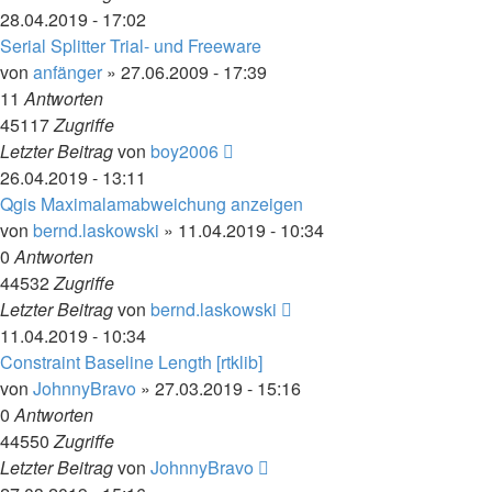
28.04.2019 - 17:02
Serial Splitter Trial- und Freeware
von
anfänger
» 27.06.2009 - 17:39
11
Antworten
45117
Zugriffe
Letzter Beitrag
von
boy2006
26.04.2019 - 13:11
Qgis Maximalamabweichung anzeigen
von
bernd.laskowski
» 11.04.2019 - 10:34
0
Antworten
44532
Zugriffe
Letzter Beitrag
von
bernd.laskowski
11.04.2019 - 10:34
Constraint Baseline Length [rtklib]
von
JohnnyBravo
» 27.03.2019 - 15:16
0
Antworten
44550
Zugriffe
Letzter Beitrag
von
JohnnyBravo