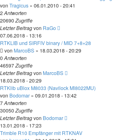
von
Tragicus
» 06.01.2010 - 20:41
2
Antworten
20690
Zugriffe
Letzter Beitrag
von
RaGo
07.06.2018 - 13:16
RTKLIB und SIRFIV binary / MID 7+8+28
von
MarcoBS
» 18.03.2018 - 20:29
0
Antworten
46597
Zugriffe
Letzter Beitrag
von
MarcoBS
18.03.2018 - 20:29
RTKlib uBlox M8033 (Navilock Ml8022MU)
von
Bodomar
» 09.01.2018 - 13:42
7
Antworten
30050
Zugriffe
Letzter Beitrag
von
Bodomar
13.01.2018 - 17:23
Trimble R10 Empfänger mit RTKNAV