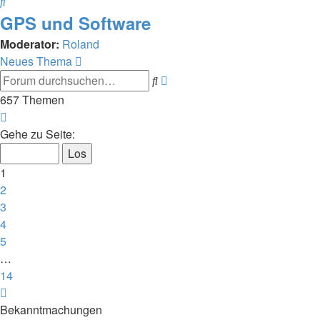
Suche
GPS und Software
Moderator:
Roland
Neues Thema
Erweiterte
Suche
Suche
657 Themen
Seite
1
Gehe zu Seite:
von
14
1
2
3
4
5
…
14
Nächste
Bekanntmachungen