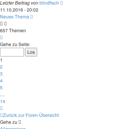
Letzter Beitrag
von
blindfisch
11.10.2016 - 20:02
Neues Thema
657 Themen
Seite
1
Gehe zu Seite:
von
14
1
2
3
4
5
…
14
Nächste
Zurück zur Foren-Übersicht
Gehe zu
Allgemeines