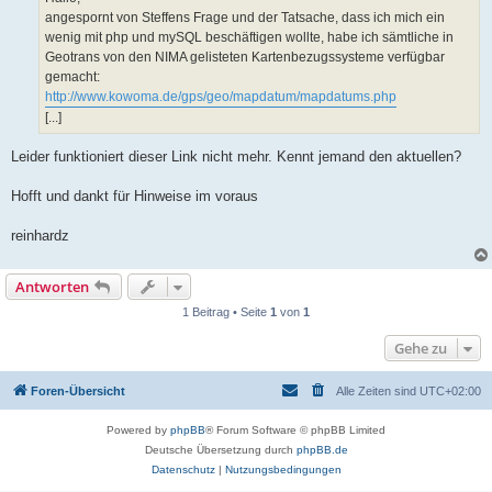
angespornt von Steffens Frage und der Tatsache, dass ich mich ein
wenig mit php und mySQL beschäftigen wollte, habe ich sämtliche in
Geotrans von den NIMA gelisteten Kartenbezugssysteme verfügbar
gemacht:
http://www.kowoma.de/gps/geo/mapdatum/mapdatums.php
[...]
Leider funktioniert dieser Link nicht mehr. Kennt jemand den aktuellen?
Hofft und dankt für Hinweise im voraus
reinhardz
Antworten
1 Beitrag • Seite
1
von
1
Gehe zu
Foren-Übersicht
Alle Zeiten sind
UTC+02:00
Powered by
phpBB
® Forum Software © phpBB Limited
Deutsche Übersetzung durch
phpBB.de
Datenschutz
|
Nutzungsbedingungen