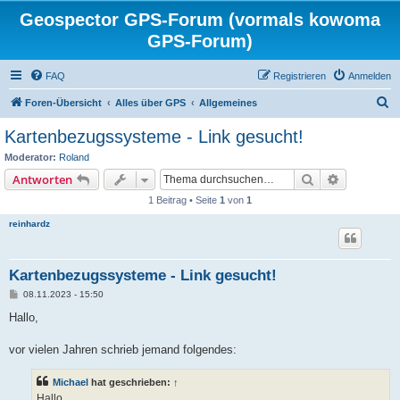
Geospector GPS-Forum (vormals kowoma
GPS-Forum)
FAQ
Registrieren
Anmelden
S
Foren-Übersicht
Alles über GPS
Allgemeines
u
Kartenbezugssysteme - Link gesucht!
c
Moderator:
Roland
h
Suche
Erweiterte
Antworten
e
1 Beitrag • Seite
1
von
1
reinhardz
Kartenbezugssysteme - Link gesucht!
B
08.11.2023 - 15:50
e
i
Hallo,
t
r
a
vor vielen Jahren schrieb jemand folgendes:
g
Michael
hat geschrieben:
↑
Hallo,